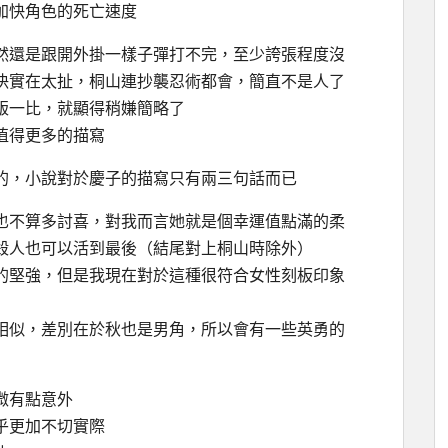
加快角色的死亡速度
然還是跟開外掛一樣子彈打不完，至少誇張程度沒
決實在太扯，桐山連抄襲忍術都會，簡直不是人了
版一比，就顯得稍嫌簡略了
值得更多的描寫
的，小說對於慶子的描寫只有兩三句話而已
也不算多討喜，對我而言她就是個幸運值點滿的柔
殺人也可以活到最後（結尾對上桐山時除外）
的堅強，但是我現在對於這種很符合女性刻板印象
相似，差別在於秋也是男角，所以會有一些英勇的
微有點意外
乎更加不切實際