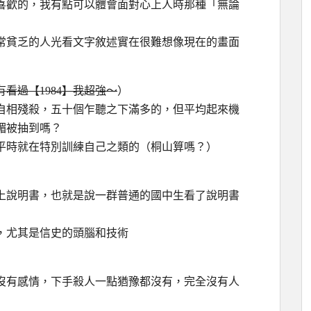
喜歡的，我有點可以體會面對心上人時那種「無論
常貧乏的人光看文字敘述實在很難想像現在的畫面
有看過【1984】我超強～
）
自相殘殺，五十個乍聽之下滿多的，但平均起來機
楣被抽到嗎？
平時就在特別訓練自己之類的（桐山算嗎？）
上說明書，也就是說一群普通的國中生看了說明書
，尤其是信史的頭腦和技術
沒有感情，下手殺人一點猶豫都沒有，完全沒有人