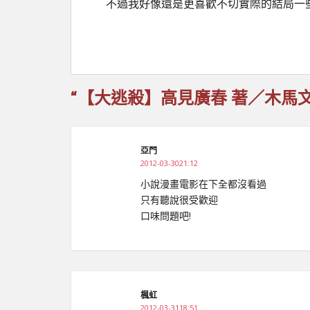
不過我好像還是更喜歡不切實際的結局一
“【大逃殺】高見廣春 著／木馬文化
亞門
2012-03-3021:12
小說漫畫電影在下全都沒看過
只有聽說很受歡迎
口味問題吧!
楓虹
2012-03-3118:51