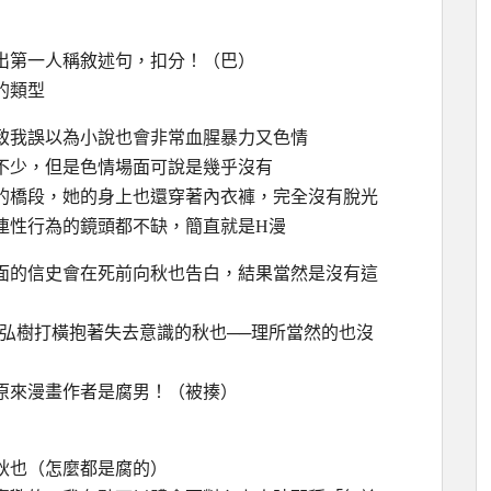
出第一人稱敘述句，扣分！（巴）
的類型
致我誤以為小說也會非常血腥暴力又色情
不少，但是色情場面可說是幾乎沒有
的橋段，她的身上也還穿著內衣褲，完全沒有脫光
連性行為的鏡頭都不缺，簡直就是H漫
面的信史會在死前向秋也告白，結果當然是沒有這
弘樹打橫抱著失去意識的秋也
──
理所當然的也沒
原來漫畫作者是腐男！（被揍）
秋也（怎麼都是腐的）