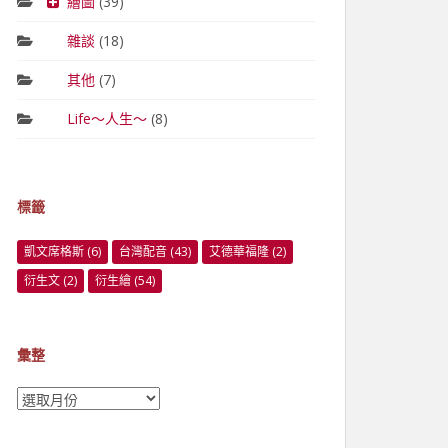
繪圖
(39)
雜談
(18)
其他
(7)
Life～人生～
(8)
標籤
凱文席格斯
(6)
台灣配音
(43)
艾德華福隆
(2)
衍生文
(2)
衍生繪
(54)
彙整
彙
整