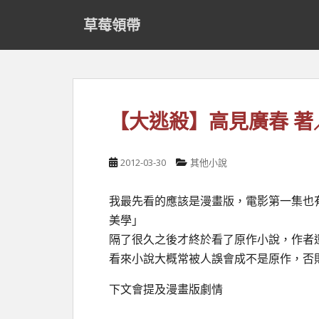
S
草莓領帶
k
i
p
t
o
m
【大逃殺】高見廣春 著
a
i
n
2012-03-30
其他小說
c
o
我最先看的應該是漫畫版，電影第一集也
n
t
美學」
e
隔了很久之後才終於看了原作小說，作者
n
看來小說大概常被人誤會成不是原作，否
t
下文會提及漫畫版劇情