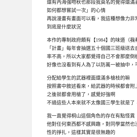
還有內海強吻秋也那段我莫名的覺得還滿
如何都想嘗試一次」的心情
再說漫畫有畫面可以看，我這種想像力非
到底是什麼狀況
本作的專制政府頗有【1984】的味道（
我
「計畫」每年會抽選五十個國三班級送去
率不高，所以大家都覺得自己不會那麼倒
好像也沒看到有人為了以防萬一被抽中，
分配給學生的武器裡面還滿多槍枝的嘛
按照書中敘述看來，給武器的時候都會附
之後就都會用槍了，感覺好強啊
不過這些人本來就不太像國三學生就是了
我一直覺得桐山這個角色的存在有點怪異
他對任何東西都不感興趣，對同學當然也
性的掙扎，這樣其實是很無趣的