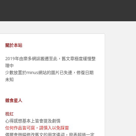
關於本站
2019年由樂多網誌搬遷至此，舊文章極度緩慢整
理中
少數放置於minus網站的圖片已失連，修復日期
未知
雜食星人
楓虹
心得感想基本上皆會提及劇情
任何作品皆可腐，請慎入以免踩雷
偶爾會微幅修改舊文的用字遣詞，發表超過一定