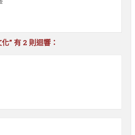
些
” 有 2 則迴響：