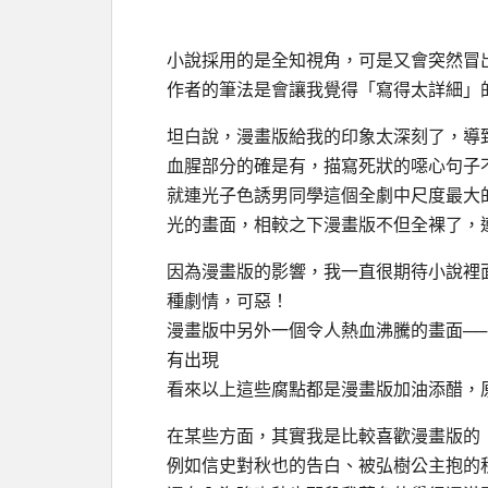
小說採用的是全知視角，可是又會突然冒
作者的筆法是會讓我覺得「寫得太詳細」
坦白說，漫畫版給我的印象太深刻了，導
血腥部分的確是有，描寫死狀的噁心句子
就連光子色誘男同學這個全劇中尺度最大
光的畫面，相較之下漫畫版不但全裸了，
因為漫畫版的影響，我一直很期待小說裡
種劇情，可惡！
漫畫版中另外一個令人熱血沸騰的畫面
──
有出現
看來以上這些腐點都是漫畫版加油添醋，
在某些方面，其實我是比較喜歡漫畫版的
例如信史對秋也的告白、被弘樹公主抱的