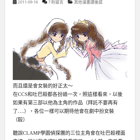
2011-09-16
7 則留言
其他漫畫讀後感
而且還是會女裝的好正太～
在CCS和吐巴殺都各扮過一次，照這樣看來，以後
如果有第三部以他為主角的作品（拜託不要再有
了….），各位一樣可以期待他會在劇中扮女裝
（毆）
聽說CLAMP學園偵探團的三位主角會在吐巴殺裡面