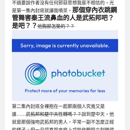
不過要說作者沒有任何邪惡思想我是不相信的，光
那個穿內衣跳鋼
是第一集內封底就讓我噴茶，
管舞害秦王流鼻血的人是武拓邦吧？
是吧？？
他胸部怎墊的？？
第二集內封底全裸抱在一起那兩個人究竟又是
誰……
武拓邦和楚中天性轉嗎？？
說到楚中天，他
就是那個強吻武拓邦的男人，平常一副不怎麼正經
的樣子，但一旦認真起來穿上戎裝作戰時立刻變得