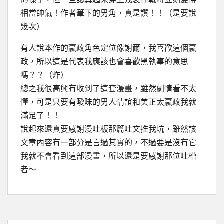
相當帥氣！作者筆下的男角，真是讚！！（是要說
幾次）
有人說本作的嬴政角色定位像謝爾，我喜歡這個嬴
政，所以這是代表我應該也會喜歡黑執事的意思
嗎？？（炸）
總之我很高興有收到了這套漫畫，雖然劇情看不太
懂，可是只要有曖昧的男人情誼和美正太嬴政我就
滿足了！！
說起來還真要感謝漫吐板那篇吐文推我坑，雖然該
文章內容有一部分是言過其實的，不過要是沒有它
我就不會看到這部漫畫，所以還是要感謝那位吐槽
者～