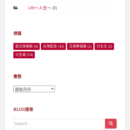
Life～人生～
(8)
標籤
凱文席格斯
(6)
台灣配音
(43)
艾德華福隆
(2)
衍生文
(2)
衍生繪
(54)
彙整
彙
整
BLOG搜尋
Search
for: