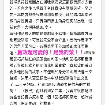
我得承認我是因為在漫吐板聽說這部很賣腐才去看
的，看完之後也覺得作者確實沒有讓我失望，至少
前三本處處都是只需稍加腦補便可輕易跨越那條界
線的男性情誼，只有第四集主角身邊突然出現一個
新女角，大幅降低BL度。
這部作品最大的問題是劇情不易懂，情節編排方面
也有些缺陷，可是我完全不會介意，因為作者筆下
的男角非常可口，各類美男子外加美正太任君挑
嬴政超可愛的！是我的菜！！
選，
總是想
著武拓邦臉紅的鏡頭也好可愛～他和武拓邦那種保
護者與被保護者的關係我相當喜歡，真希望能看到
更多他們倆的故事，不僅礙於身分差距無法進一步
接觸，這兩人更是從故事中期就漸漸沒什麼交集
了…..王子與騎士的關係明明應該要是很萌的才對
啊！！（被巴）而且看到第四集，我實在很懷疑還
有誰會記得這原本是一個「武拓邦與嬴政一起消滅
六國，開創秦朝」的故事。