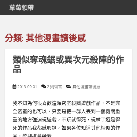
S
草莓領帶
k
i
p
t
分類:
其他漫畫讀後感
o
m
a
類似奪魂鋸或異次元殺陣的作
i
品
n
c
o
2013-09-01
2 則留言
其他漫畫讀後感
n
t
e
我不知為何很喜歡這類密室殺戮遊戲作品，不是完
n
全密室的也可以，只要是把一群人丟到一個機關重
t
重的地方強迫玩遊戲，不玩就得死，玩輸了還是得
死的作品我都感興趣，如果各位知道其他相似的作
品，歡迎推薦給我