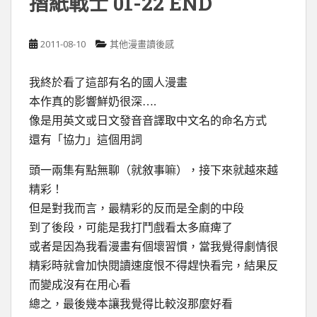
摺紙戰士 01-22 END
2011-08-10
其他漫畫讀後感
我終於看了這部有名的國人漫畫
本作真的影響鮮奶很深….
像是用英文或日文發音音譯取中文名的命名方式
還有「協力」這個用詞
頭一兩集有點無聊（就敘事嘛），接下來就越來越
精彩！
但是對我而言，最精彩的反而是全劇的中段
到了後段，可能是我打鬥戲看太多麻痺了
或者是因為我看漫畫有個壞習慣，當我覺得劇情很
精彩時就會加快閱讀速度恨不得趕快看完，結果反
而變成沒有在用心看
總之，最後幾本讓我覺得比較沒那麼好看