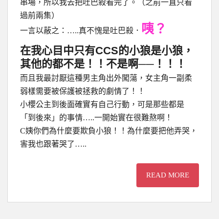
串場，所以我去把吐巴殺看完了。（之前一直只看
過前兩集）
咦？
一言以蔽之：…..真不愧是吐巴殺．
在我心目中只有CCS的小狼是小狼，
其他的都不是！！不是啊
──
！！！
而且我最討厭這種男主角出外闖蕩，女主角一副柔
弱樣需要被保護被拯救的劇情了！！
小櫻公主到後面確實有自己行動，可是那些都是
「到後來」的事情…..一開始實在很難熬啊！
C姨你們為什麼要欺負小狼！！為什麼要把他弄哭，
害我也跟著哭了…..
READ MORE