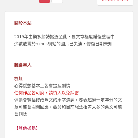
章
分
頁
關於本站
2019年由樂多網誌搬遷至此，舊文章極度緩慢整理中
少數放置於minus網站的圖片已失連，修復日期未知
雜食星人
楓虹
心得感想基本上皆會提及劇情
任何作品皆可腐，請慎入以免踩雷
偶爾會微幅修改舊文的用字遣詞，發表超過一定年分的文
章可能會關閉回應，觀念和目前想法相差太多的舊文可能
會刪除
【其他據點】