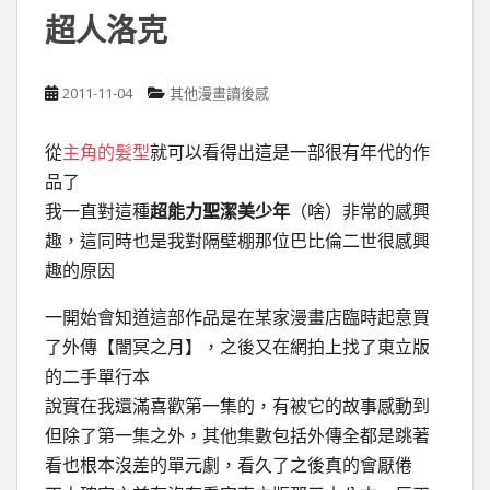
超人洛克
2011-11-04
其他漫畫讀後感
從
主角的髮型
就可以看得出這是一部很有年代的作
品了
我一直對這種
超能力聖潔美少年
（啥）非常的感興
趣，這同時也是我對隔壁棚那位巴比倫二世很感興
趣的原因
一開始會知道這部作品是在某家漫畫店臨時起意買
了外傳【闇冥之月】，之後又在網拍上找了東立版
的二手單行本
說實在我還滿喜歡第一集的，有被它的故事感動到
但除了第一集之外，其他集數包括外傳全都是跳著
看也根本沒差的單元劇，看久了之後真的會厭倦