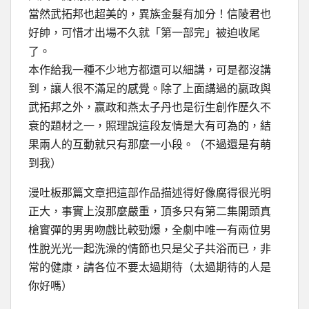
當然武拓邦也超美的，異族金髮有加分！信陵君也
好帥，可惜才出場不久就「第一部完」被迫收尾
了。
本作給我一種不少地方都還可以細講，可是都沒講
到，讓人很不滿足的感覺。除了上面講過的嬴政與
武拓邦之外，嬴政和燕太子丹也是衍生創作歷久不
衰的題材之一，照理說這段友情是大有可為的，結
果兩人的互動就只有那麼一小段。（不過還是有萌
到我）
漫吐板那篇文章把這部作品描述得好像腐得很光明
正大，事實上沒那麼嚴重，頂多只有第二集開頭真
槍實彈的男男吻戲比較勁爆，全劇中唯一有兩位男
性脫光光一起洗澡的情節也只是父子共浴而已，非
常的健康，請各位不要太過期待（太過期待的人是
你好嗎）