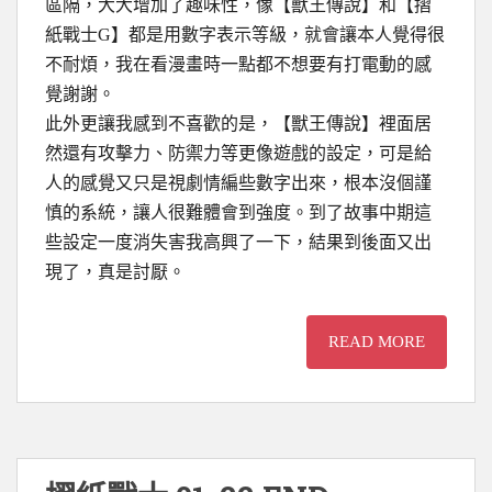
區隔，大大增加了趣味性，像【獸王傳說】和【摺
紙戰士G】都是用數字表示等級，就會讓本人覺得很
不耐煩，我在看漫畫時一點都不想要有打電動的感
覺謝謝。
此外更讓我感到不喜歡的是，【獸王傳說】裡面居
然還有攻擊力、防禦力等更像遊戲的設定，可是給
人的感覺又只是視劇情編些數字出來，根本沒個謹
慎的系統，讓人很難體會到強度。到了故事中期這
些設定一度消失害我高興了一下，結果到後面又出
現了，真是討厭。
READ MORE