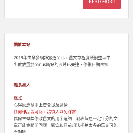
READ MORE
關於本站
2019年由樂多網誌搬遷至此，舊文章極度緩慢整理中
少數放置於minus網站的圖片已失連，修復日期未知
雜食星人
楓虹
心得感想基本上皆會提及劇情
任何作品皆可腐，請慎入以免踩雷
偶爾會微幅修改舊文的用字遣詞，發表超過一定年分的文
章可能會關閉回應，觀念和目前想法相差太多的舊文可能
會刪除