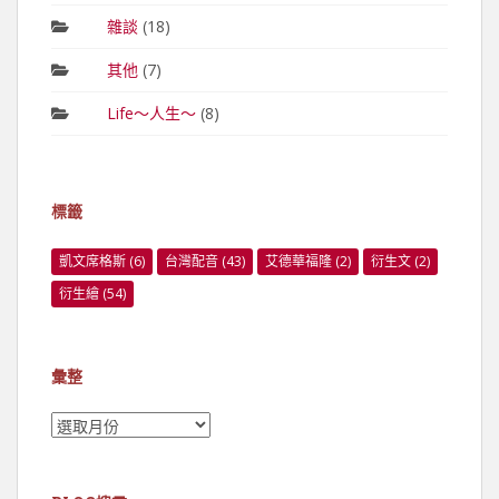
雜談
(18)
其他
(7)
Life～人生～
(8)
標籤
凱文席格斯
(6)
台灣配音
(43)
艾德華福隆
(2)
衍生文
(2)
衍生繪
(54)
彙整
彙
整