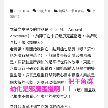
2010-08-04
10 則留言
鋼鐵人：裝甲冒險
台
灣配音
本篇文章提及的作品是《Iron Man: Armored
Adventures》，前陣子在卡通頻道完整播過，中譯就
直接叫做《鋼鐵人》。
老實講，剛開始我對它一點興趣也沒有（嗯？這句
話怎麼有點熟悉？），無論背景設定或者畫風都
是。這部動畫所講述的是平行世界的故事，東尼十
六歲時就已研發出鋼鐵衣，開始鋼鐵人與學生的雙
重生活，這真是嚴重打擊到我心目中鋼鐵人應該是
把主角群
個
大叔
的形象，怎麼可以這麼做！
幼化是邪魔歪道啊！！
（喂）而且我
也根本不想看少年東尼的學校生活！
幸好我還是找到了它吸引我的地方。