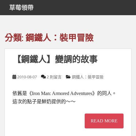
S
草莓領帶
k
i
p
t
分類:
鋼鐵人：裝甲冒險
o
m
a
【鋼鐵人】變調的故事
i
n
c
2010-08-07
2 則留言
鋼鐵人：裝甲冒險
o
n
依舊是《Iron Man: Armored Adventures》的同人。
t
e
這次的點子是鮮奶提供的～～
n
t
READ MORE