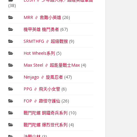
(38)
MRR ∥ 救難小英雄
(26)
機甲英雄 機鬥勇者
(67)
SRMTHFG ∥ 超級戰猴
(9)
Hot Wheels系列
(5)
Max Steel ∥ 超能量戰士Max
(4)
Ninjago ∥ 旋風忍者
(47)
PPG ∥ 飛天小女警
(6)
FOP ∥ 趣怪守護仙
(26)
戰鬥陀螺 鋼鐵奇兵系列
(10)
戰鬥陀螺 爆烈世代系列
(4)
決戰少林
(3)