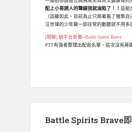
一開始想說這位高馬尾尖耳朵又露鎖骨的
配上小哥誘人的聲線我就淪陷了！！
這組
（話雖如此，目前為止只跳著看了幾集自
汪世瑋的少年聲一如往常的動聽就不用多
[閒聊] 蝸牛台新番
─
Battle Spirits Brave
PTT有強者整理出配音名單，這次沒有
Battle Spirits Bra