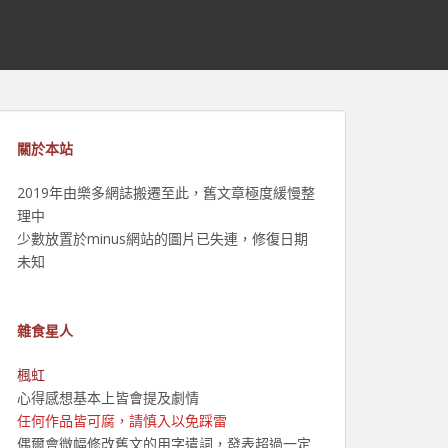
關於本站
2019年由樂多網誌搬遷至此，舊文章極度緩慢整
理中
少數放置於minus網站的圖片已失連，修復日期
未知
雜食星人
楓虹
心得感想基本上皆會提及劇情
任何作品皆可腐，請慎入以免踩雷
偶爾會微幅修改舊文的用字遣詞，發表超過一定