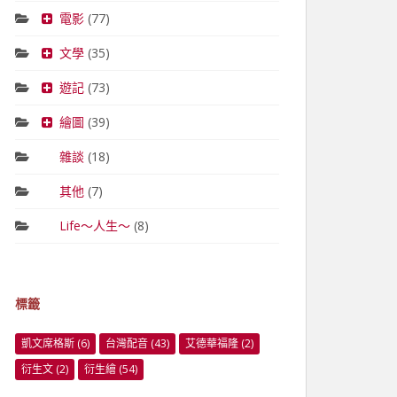
電影
(77)
文學
(35)
遊記
(73)
繪圖
(39)
雜談
(18)
其他
(7)
Life～人生～
(8)
標籤
凱文席格斯
(6)
台灣配音
(43)
艾德華福隆
(2)
衍生文
(2)
衍生繪
(54)