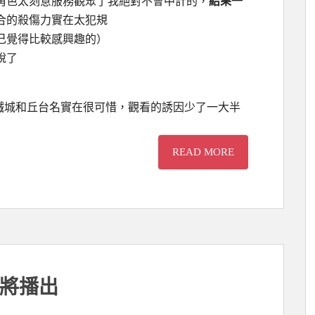
角色太刻意服務觀眾了我絕對不會中計的，
結果一
合的殺傷力實在太犯規
己覺得比較感興趣的）
說了
蔣鐵城和丘台名實在很可惜，觀看的誘因少了一大半
READ MORE
ve即將播出