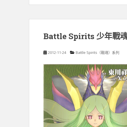
Battle Spirits 少年
2012-11-24
Battle Spirits（戰魂）系列