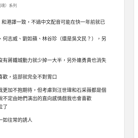
ts（戰魂）系列
勇者】和港譯一致，不過中文配音可能在快一年前就已
、何志威、劉如蘋、林谷珍（還是吳文民？），另
沒有蔣鐵城動力就少掉一大半，另外連勇貴也消失
喜歡，這部就完全不對胃口
我更加不抱期待，但考慮到汪世瑋和石采薇都是個
說不定由她們演出的直向感情戲我也會喜歡
位了
一如往常的誘人