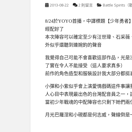
2013-08-22
2 則留言
Battle Spiri
8/24於YOYO首播，中譯標題【少年
經配好了
本次陣容可以確定至少有汪世瑋、石采薇
外似乎還聽到連婉鈞的聲音
我覺得自己可能不會喜歡這部作品，光是
了實在令人不能接受（這人要求真多）
前作的角色造型和服裝設計我大部分都挺
小彈和小紫似乎會上演愛情戲碼這件事讓
人心目中表現最出色的台灣配音員之一，
當初少年戰魂的中配陣容也只剩下她們兩
月光巴羅涅和小硯都是何志威，聲線倒是