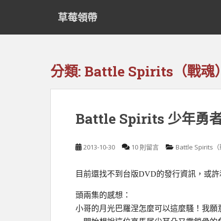
S
草莓領帶
k
i
p
t
o
分類:
Battle Spirits（
m
a
i
n
Battle Spirits 
c
o
n
2013-10-30
10 則留言
Battle Spir
t
e
目前還找不到台版DVD的發行資訊，或
n
t
頭兩集的感想：
小哥的月光巴羅涅怎麼可以這麼騷！我願