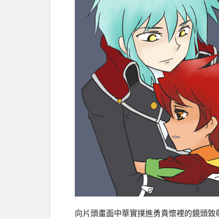
向片頭畫面中華實撲進勇貴懷裡的鏡頭致