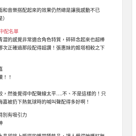
面和音樂搭配起來的效果仍然總是讓我感動不已
是）
中配名單
青澀的感覺非常適合角色特質，碎碎念起來也超棒
哪次正確過那段配得超讚！張惠妹的姬塔相較之下
嘉
讚！！
較，然後覺得中配聲線太平….不、不是這樣的！只
海嘉被扔下熱氣球時的喊叫聲配得多好啊！
特別有吸引力
神