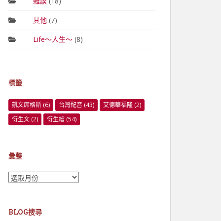
雜談
(18)
其他
(7)
Life～人生～
(8)
標籤
凱文席格斯
(6)
台灣配音
(43)
艾德華福隆
(2)
衍生文
(2)
衍生繪
(54)
彙整
彙
整
BLOG搜尋