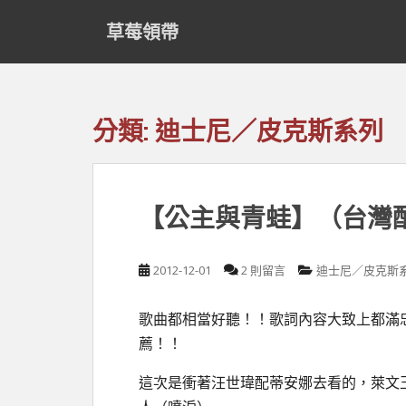
S
草莓領帶
k
i
p
t
o
分類:
迪士尼／皮克斯系列
m
a
i
n
【公主與青蛙】（台灣
c
o
n
2012-12-01
2 則留言
迪士尼／皮克斯
t
e
歌曲都相當好聽！！歌詞內容大致上都滿
n
t
薦！！
這次是衝著汪世瑋配蒂安娜去看的，萊文