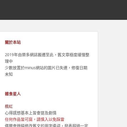
關於本站
2019年由樂多網誌搬遷至此，舊文章極度緩慢整
理中
少數放置於minus網站的圖片已失連，修復日期
未知
雜食星人
楓虹
心得感想基本上皆會提及劇情
任何作品皆可腐，請慎入以免踩雷
偶爾會微幅修改舊文的用字遣詞，發表超過一定