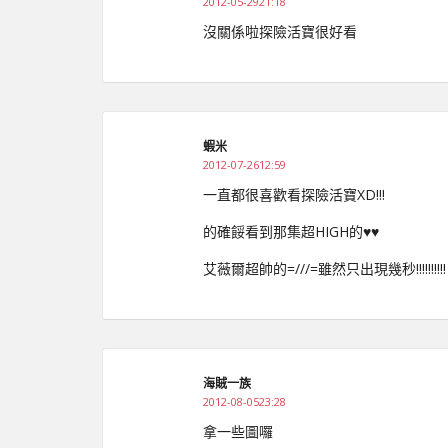
2012-05-2921:18
沒關係啦探險活寶很好看
蝦米
2012-07-2612:59
一直都很喜歡看探險活寶XD!!!
的確餒看到那集超HIGH的♥♥
艾薇爾超帥的=///=雖然只出現幾秒!!!!!!!!!!
海賊一族
2012-08-0523:28
拿一些圖囉