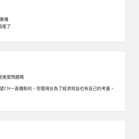
重播
結尾了
是進度問題嗎
希望CN一直播新的，但電視台為了經濟效益也有自己的考量，