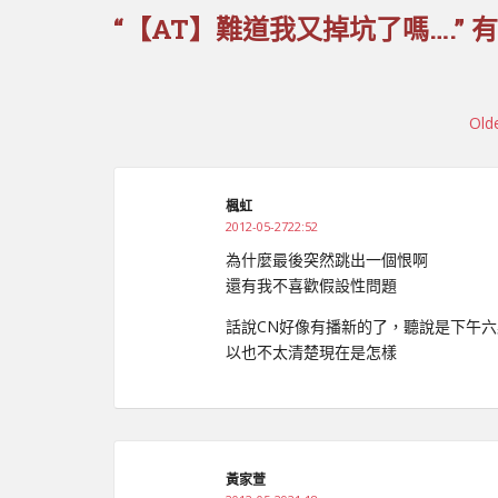
“【AT】難道我又掉坑了嗎….” 有
Comment
navigation
Old
楓虹
2012-05-2722:52
為什麼最後突然跳出一個恨啊
還有我不喜歡假設性問題
話說CN好像有播新的了，聽說是下午
以也不太清楚現在是怎樣
黃家萱