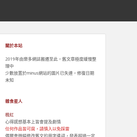
關於本站
2019年由樂多網誌搬遷至此，舊文章極度緩慢整
理中
少數放置於minus網站的圖片已失連，修復日期
未知
雜食星人
楓虹
心得感想基本上皆會提及劇情
任何作品皆可腐，請慎入以免踩雷
偶爾會微幅修改舊文的用字遣詞，發表超過一定