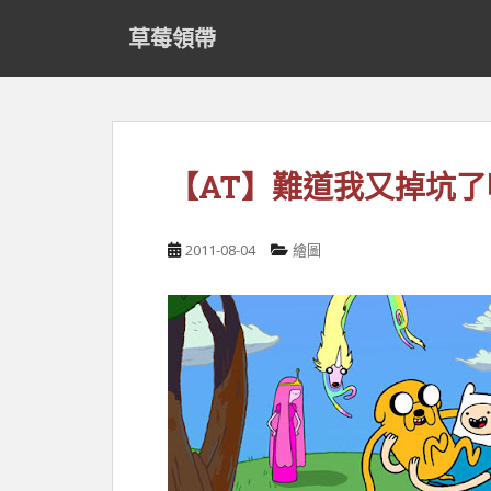
S
草莓領帶
k
i
p
t
o
m
【AT】難道我又掉坑了
a
i
n
2011-08-04
繪圖
c
o
n
t
e
n
t