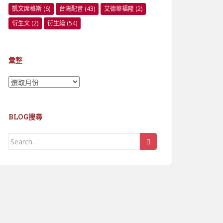
凱文席格斯
(6)
台灣配音
(43)
艾德華福隆
(2)
衍生文
(2)
衍生繪
(54)
彙整
彙
整
BLOG搜尋
Search
for: