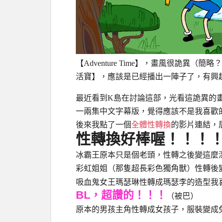
【Adventure Time】，畫風很詭異
活寶】，應該是已經播出一陣子了，有興
最近看到K島在討論這部，光看這詭異的
一兩集中文字幕版，覺得應該不是我喜歡
後來我點了一個
全體性轉換
的影片連結，
性轉換好棒喔！！！
冰霸王原本只是個老頭，性轉之後變這麼
彩虹姐姐（那隻超長彩色獨角獸）性轉後
吸血鬼女王瑪瑟琳性轉成瑪瑟李的造型我
BL，超讚的！！！
（被巴）
原本的男孩主角性轉成女孩子，服裝變成