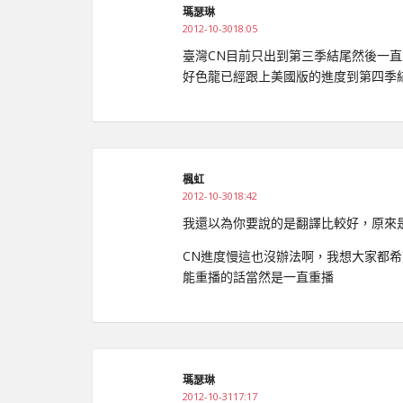
瑪瑟琳
2012-10-3018:05
臺灣CN目前只出到第三季結尾然後一直
好色龍已經跟上美國版的進度到第四季
楓虹
2012-10-3018:42
我還以為你要說的是翻譯比較好，原來
CN進度慢這也沒辦法啊，我想大家都
能重播的話當然是一直重播
瑪瑟琳
2012-10-3117:17