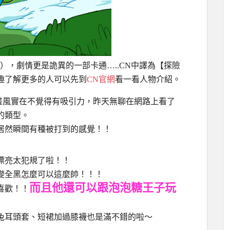
（簡略？），劇情更是詭異的一部卡通…..CN中譯為【探險
趣了解更多的人可以先到
CN官網
看一看人物介紹。
畫風實在不覺得有吸引力，昨天無聊在網路上看了
的類型。
居然瞬間有種被打到的感覺！！
！
漂亮太犯規了啦！！
變全黑怎麼可以這麼帥！！！
而且他還可以跟泡泡糖王子玩
喜歡！！
兔耳頭套、短裙加過膝襪也是滿不錯的啦～