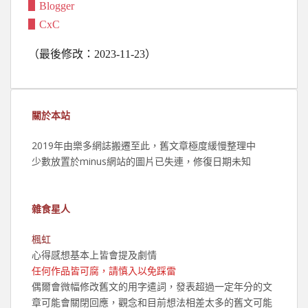
▋Blogger
▋CxC
（最後修改：2023-11-23）
關於本站
2019年由樂多網誌搬遷至此，舊文章極度緩慢整理中
少數放置於minus網站的圖片已失連，修復日期未知
雜食星人
楓虹
心得感想基本上皆會提及劇情
任何作品皆可腐，請慎入以免踩雷
偶爾會微幅修改舊文的用字遣詞，發表超過一定年分的文
章可能會關閉回應，觀念和目前想法相差太多的舊文可能