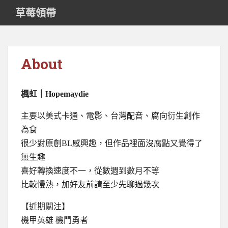
S
草莓領帶
k
i
p
t
About
o
m
a
楓虹｜Hopemaydie
i
n
主要以美式卡通、電影、台灣配音、腐向衍生創作
c
為食
o
很少對原創BL感興趣，但作品裡面沒腐點又覺得了
n
t
無生趣
e
喜好轉換速度不一，從數週到數月不等
n
比較慢熟，加好友前請至少先聊過幾次
t
【近期關注】
機甲英雄 機鬥勇者