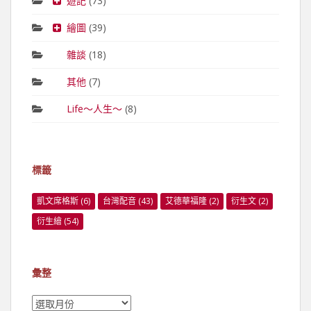
遊記
(73)
繪圖
(39)
雜談
(18)
其他
(7)
Life～人生～
(8)
標籤
凱文席格斯
(6)
台灣配音
(43)
艾德華福隆
(2)
衍生文
(2)
衍生繪
(54)
彙整
彙