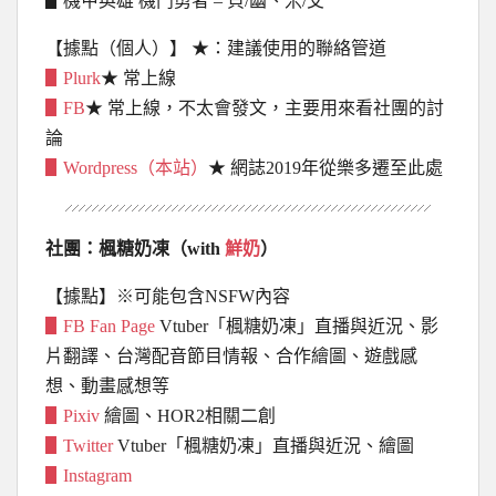
▋機甲英雄 機鬥勇者 – 貝/幽、米/艾
【據點（個人）】
★：建議使用的聯絡管道
▋Plurk
★ 常上線
▋FB
★ 常上線，不太會發文，主要用來看社團的討
論
▋Wordpress（本站）
★ 網誌2019年從樂多遷至此處
社團：楓糖奶凍（with
鮮奶
）
【據點】※可能包含NSFW內容
▋FB Fan Page
Vtuber「楓糖奶凍」直播與近況、影
片翻譯、台灣配音節目情報、合作繪圖、遊戲感
想、動畫感想等
▋Pixiv
繪圖、HOR2相關二創
▋Twitter
Vtuber「楓糖奶凍」直播與近況、繪圖
▋Instagram