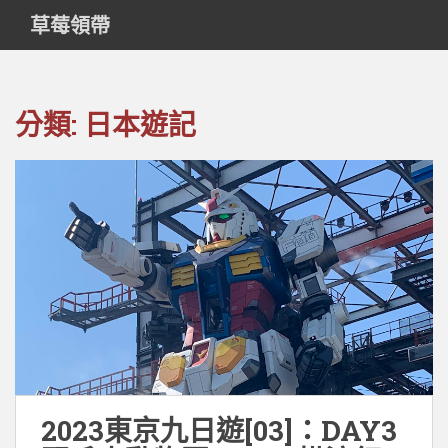
S
草莓領帶
k
i
p
t
分類:
日本遊記
o
m
a
i
n
c
o
n
t
e
n
t
2023東京九日遊[03]：DAY3