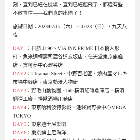
刻、直到已經在機場、直到已經起飛了，都還有些
不敢置信
——
我們真的出國了！
旅遊日期：2023/07/15（六） ~ 07/23（日），九天八
夜
DAY1
：日航 JL96、VIA INN PRIME 日本橋人形
町、魚米迴轉壽司澀谷道玄坂店、任天堂東京旗艦
店、寶可夢中心澀谷店
DAY2
：Ultraman Street、中野百老匯、燒肉屋マルキ
市場中野店、東京動漫人物街
DAY3
：野毛山動物園、bills橫濱紅磚倉庫店、橫濱
鋼彈工廠、怪獸酒場川崎店
DAY4
：東京哈利波特影城、池袋寶可夢中心MEGA
TOKYO
DAY5
：東京迪士尼樂園
DAY6
：東京迪士尼海洋