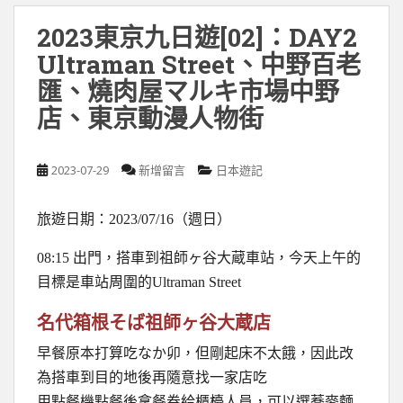
2023東京九日遊[02]：DAY2
Ultraman Street、中野百老
匯、燒肉屋マルキ市場中野
店、東京動漫人物街
2023-07-29
新增留言
日本遊記
旅遊日期：2023/07/16（週日）
08:15 出門，搭車到祖師ヶ谷大蔵車站，今天上午的
目標是車站周圍的Ultraman Street
名代箱根そば祖師ヶ谷大蔵店
早餐原本打算吃なか卯，但剛起床不太餓，因此改
為搭車到目的地後再隨意找一家店吃
用點餐機點餐後拿餐券給櫃檯人員，可以選蕎麥麵