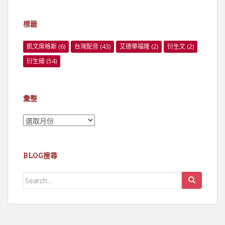
標籤
凱文席格斯
(6)
台灣配音
(43)
艾德華福隆
(2)
衍生文
(2)
衍生繪
(54)
彙整
彙
整
BLOG搜尋
Search
for: