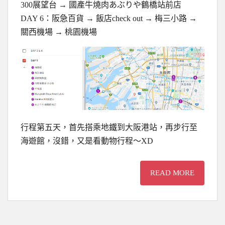
300展望台 → 國產牛燒肉あぶりや鶴橋站前店
DAY 6：阪急百貨 → 飯店check out → 梅三小路 →
關西機場 → 桃園機場
行程第五天，首先搭乘地鐵到大阪港站，再步行至
海遊館，沒錯，又是看動物行程～XD
READ MORE