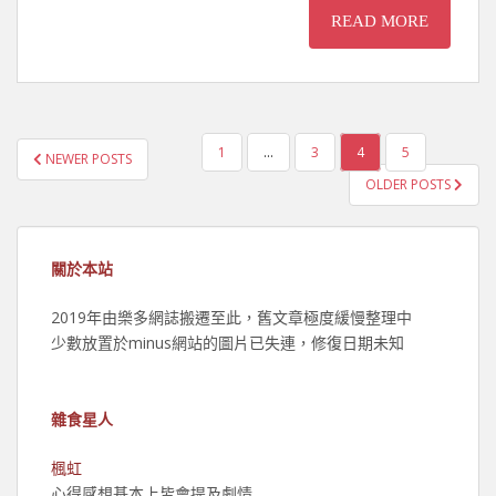
READ MORE
文
1
...
3
4
5
NEWER POSTS
章
OLDER POSTS
分
頁
關於本站
2019年由樂多網誌搬遷至此，舊文章極度緩慢整理中
少數放置於minus網站的圖片已失連，修復日期未知
雜食星人
楓虹
心得感想基本上皆會提及劇情