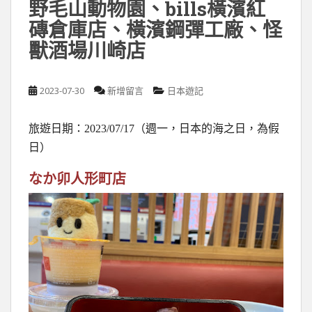
野毛山動物園、bills橫濱紅
磚倉庫店、橫濱鋼彈工廠、怪
獸酒場川崎店
2023-07-30
新增留言
日本遊記
旅遊日期：2023/07/17（週一，日本的海之日，為假
日）
なか卯人形町店