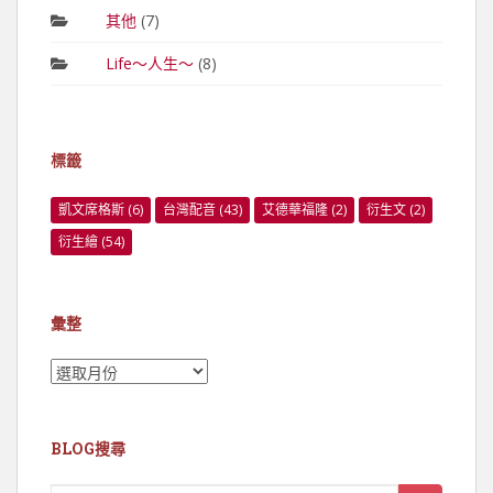
其他
(7)
Life～人生～
(8)
標籤
凱文席格斯
(6)
台灣配音
(43)
艾德華福隆
(2)
衍生文
(2)
衍生繪
(54)
彙整
彙
整
BLOG搜尋