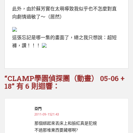
此外，由於蘇芳實在太萌導致我似乎也不怎麼對直
向劇情過敏了～（居然）
這張忘記是哪一集的畫面了，總之我只想說：超短
褲，讚！！！
“CLAMP學園偵探團（動畫） 05-06 +
18” 有 6 則迴響：
亞門
2011-09-1521:43
那個綁起來丟床上和臉紅真是犯規
不過那堆東西要藏哪啊?