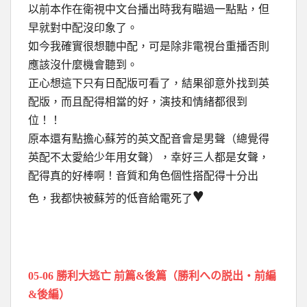
以前本作在衛視中文台播出時我有瞄過一點點，但
早就對中配沒印象了。
如今我確實很想聽中配，可是除非電視台重播否則
應該沒什麼機會聽到。
正心想這下只有日配版可看了，結果卻意外找到英
配版，而且配得相當的好，演技和情緒都很到
位！！
原本還有點擔心蘇芳的英文配音會是男聲（總覺得
英配不太愛給少年用女聲），幸好三人都是女聲，
配得真的好棒啊！音質和角色個性搭配得十分出
♥
色，我都快被蘇芳的低音給電死了
05-06 勝利大逃亡 前篇&後篇（勝利への脱出・前編
&後編）