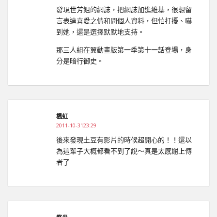
發現世芳姐的網誌，把網誌加進維基，很想留
言表達喜愛之情和問個人資料，但怕打擾、嚇
到她，還是選擇默默地支持。
那三人組在翼動畫版第一季第十一話登場，身
分是暗行御史。
楓虹
2011-10-3123:29
後來發現土豆有影片的時候超開心的！！還以
為這輩子大概都看不到了說～真是太感謝上傳
者了