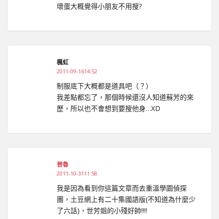
壞蛋大概覺得小朋友不用搜?
楓虹
2011-09-1614:52
制服底下大概都是道具吧（？）
我差點都忘了，那個時候還沒人知道蘇芳的來
歷，所以也不會想到要搜他身…XD
普魯
2011-10-3111:58
我是因為看到你這篇文章而去重溫學園偵探
團，土豆網上有二十集國語版(不知道為什麼少
了六話)，世芳姐的小殘好帥!!!!