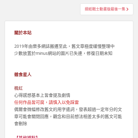
導
摺紙戰士動畫版最後一集
覽
關於本站
2019年由樂多網誌搬遷至此，舊文章極度緩慢整理中
少數放置於minus網站的圖片已失連，修復日期未知
雜食星人
楓虹
心得感想基本上皆會提及劇情
任何作品皆可腐，請慎入以免踩雷
偶爾會微幅修改舊文的用字遣詞，發表超過一定年分的文
章可能會關閉回應，觀念和目前想法相差太多的舊文可能
會刪除
【其他據點】