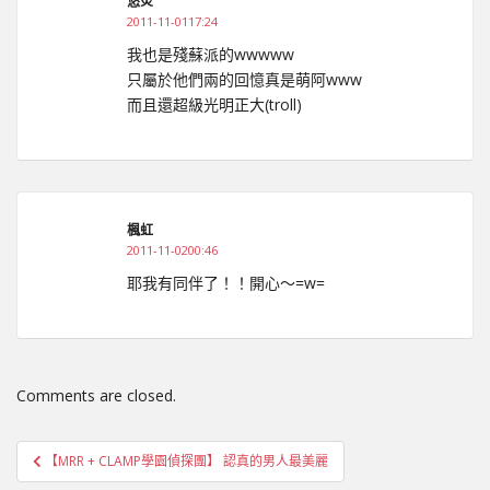
悠炎
2011-11-0117:24
我也是殘蘇派的wwwww
只屬於他們兩的回憶真是萌阿www
而且還超級光明正大(troll)
楓虹
2011-11-0200:46
耶我有同伴了！！開心～=w=
Comments are closed.
文
【MRR + CLAMP學園偵探團】 認真的男人最美麗
章