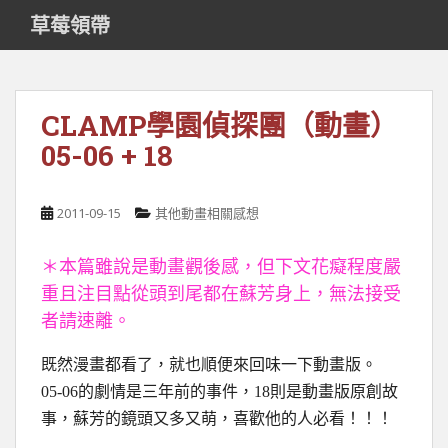
S
草莓領帶
k
i
p
t
CLAMP學園偵探團（動畫）
o
05-06 + 18
m
a
i
2011-09-15
其他動畫相關感想
n
c
o
＊本篇雖說是動畫觀後感，但下文花癡程度嚴
n
重且注目點從頭到尾都在蘇芳身上，無法接受
t
者請速離。
e
n
既然漫畫都看了，就也順便來回味一下動畫版。
t
05-06的劇情是三年前的事件，18則是動畫版原創故
事，蘇芳的鏡頭又多又萌，喜歡他的人必看！！！