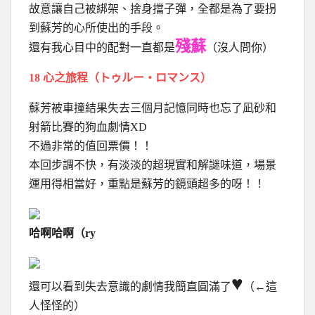
故意讓自己被綁架、捨身擋子彈，全都是為了要拐
到蘇芳的心所使出的手段。
殘蘇
還有我心目中的配對一直都是
（沒人問你）
18 心之旅程（トゥルー・ロマンス）
蘇芳被車撞結果失去三個月記憶同時也忘了凪砂和
射箭比賽的狗血劇情XD
不過非常的值回票價！！
本回步調不快，有淡淡的超現實和解謎味道，場景
運用得相當好，重點是蘇芳的鏡頭超多的呀！！
哈啊哈啊（ry
♥
還可以看到失去意識的劇情我簡直圓滿了
（←這
人怪怪的）