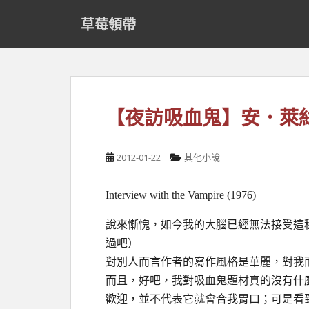
S
草莓領帶
k
i
p
t
o
m
【夜訪吸血鬼】安．萊
a
i
n
2012-01-22
其他小說
c
o
Interview with the Vampire (1976)
n
t
說來慚愧，如今我的大腦已經無法接受這
e
過吧）
n
t
對別人而言作者的寫作風格是華麗，對我
而且，好吧，我對吸血鬼題材真的沒有什
歡迎，並不代表它就會合我胃口；可是看