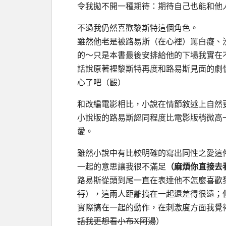
令我拋不開一種期待：期待自己也能和他
不過我仍然喜歡黎斯特這個角色。
雖然他老是被路易斯（在心裡）罵白癡、
的～只是本書最後安排給他的下場我實在
話說原著裡黎斯特再度和路易斯見面的劇
心了吧（毆）
和改編電影相比，小說在情節敘述上自然
小說版的路易斯認同程度比電影版稍微高
愛。
雖然小說中有比較明確的寫出同性之愛這
一起的意思讓我很不滿足
（麻煩你直接去
路易斯從頭到尾一直在表達他不怎麼喜歡
行
），這兩人距離搞在一起還差得很遠；
實際搞在一起的動作，在刺激度方面我覺
話我更想看小布X阿湯
）