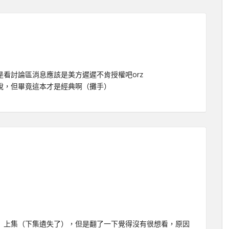
看討論區消息應該是美方遲遲不肯授權吧orz
說，但畢竟這本才是經典啊（攤手）
】上集（下集遺失了），但是翻了一下覺得沒有很想看，原因