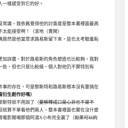
人一樣感受到它的好。
沒常識，我依舊覺得他的討喜度是整本書裡面最高
不太能接受啊！（滾地（賣鬧）
情居然是他當眾求路易斯留下來，這也太考驗羞恥
更加詳盡，對於路易斯的角色塑造也比較夠，我對
一些，但也只是比較級，個人對他仍不算特別有
件事的存在，可是黎斯特和路易斯根本沒有要搞在
看衍生創作好嗎）
黎斯特就不用說了（
要解釋成口是心非也不是不
但就算不單看他們兩人，整本書裡面也實在沒什麼
得電影開場那個阿湯X小布完全贏了（
如果可以的