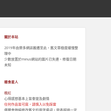
關於本站
2019年由樂多網誌搬遷至此，舊文章極度緩慢整
理中
少數放置於minus網站的圖片已失連，修復日期
未知
雜食星人
楓虹
心得感想基本上皆會提及劇情
任何作品皆可腐，請慎入以免踩雷
偶爾會微幅修改舊文的用字遣詞，發表超過一定