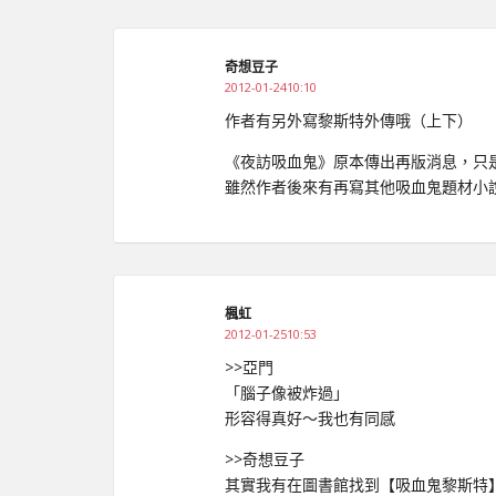
奇想豆子
2012-01-2410:10
作者有另外寫黎斯特外傳哦（上下）
《夜訪吸血鬼》原本傳出再版消息，只是
雖然作者後來有再寫其他吸血鬼題材小
楓虹
2012-01-2510:53
>>亞門
「腦子像被炸過」
形容得真好～我也有同感
>>奇想豆子
其實我有在圖書館找到【吸血鬼黎斯特