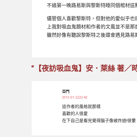
不過第一晚路易斯與黎斯特睡同個棺材這
儘管個人喜歡黎斯特，但對他的愛似乎也
上我對吸血鬼題材和作者的文風並不是那
雖然好像有聽說黎斯特之後還會遇見路易
“【夜訪吸血鬼】安．萊絲 著／時報
亞門
2012-01-2222:42
這作者的風格就那樣
喜歡的人很愛
在下自己是看完覺得腦子像被炸過!很暈