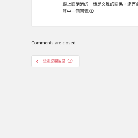
跟上面講過的一樣是文風的關係，還有
其中一個因素XD
Comments are closed.
文
一些電影觀後感〈2〉
章
導
覽