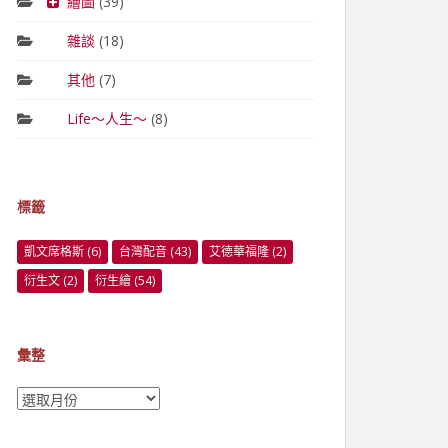
繪圖
(39)
雜談
(18)
其他
(7)
Life～人生～
(8)
標籤
凱文席格斯
(6)
台灣配音
(43)
艾德華福隆
(2)
衍生文
(2)
衍生繪
(54)
彙整
彙
整