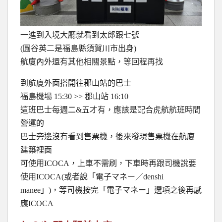
一進到入境大廳就看到太郎跟七號
(圓谷英二是福島縣須賀川市出身)
航廈內外還有其他相關景點，等回程再找
到航廈外面搭開往郡山站的巴士
福島機場 15:30 >> 郡山站 16:10
這班巴士每週二&五才有，應該是配合虎航航班時間
營運的
巴士旁邊沒有看到售票機，後來發現售票機在航廈
建築裡面
可使用ICOCA，上車不需刷，下車時再跟司機說要
使用ICOCA(或者說「電子マネー／denshi
manee」)，等司機按完「電子マネー」選項之後再感
應ICOCA