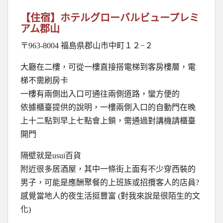
【住宿】ホテルグローバルビュープレミ
アム郡山
〒963-8004 福島県郡山市中町１２−２
大廳在二樓，可從一樓直接搭電梯到客房樓層，電
梯不需刷房卡
一樓有兩側出入口可通往兩側道路，蠻方便的
依據櫃臺提供的說明，一樓兩側入口的自動門在晚
上十二點到早上七點會上鎖，需通過對講機請櫃臺
開門
隔壁就是usui百貨
附近很多居酒屋，其中一條街上面有不少穿西裝的
男子，可能是應酬聚餐的上班族或招攬客人的店員?
感覺當地人的夜生活挺豐富 (對我來說是很陌生的文
化)