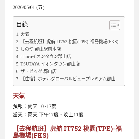
2026/05/01 (五)
目錄
天氣
【去程航班】虎航 IT752 桃園(TPE)-福島機場(FKS)
しのや 郡山駅前本店
namcoイオンタウン郡山店
TSUTAYA イオンタウン郡山店
ザ・ビッグ 郡山店
【住宿】ホテルグローバルビュープレミアム郡山
天氣
預報：雨天 10~17度
當天：雨天 下午17度、晚上11度
【去程航班】虎航 IT752 桃園(TPE)-福
島機場(FKS)