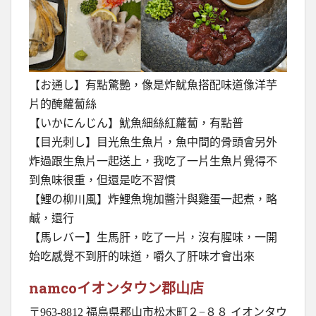
【お通し】有點驚艷，像是炸魷魚搭配味道像洋芋
片的醃蘿蔔絲
【いかにんじん】魷魚細絲紅蘿蔔，有點普
【目光刺し】目光魚生魚片，魚中間的骨頭會另外
炸過跟生魚片一起送上，我吃了一片生魚片覺得不
到魚味很重，但還是吃不習慣
【鯉の柳川風】炸鯉魚塊加醬汁與雞蛋一起煮，略
鹹，還行
【馬レバー】生馬肝，吃了一片，沒有腥味，一開
始吃感覺不到肝的味道，嚼久了肝味才會出來
namcoイオンタウン郡山店
〒963-8812 福島県郡山市松木町２−８８ イオンタウ