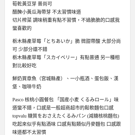
筍乾黃豆芽 普尚可
醋醃小黃瓜海帶芽 不太習慣味道
切片榨菜 調味稍重有點不習慣，不過脆脆的口感我
蠻喜歡的
栃木縣產草莓「とちあいか」脆 微甜帶酸 大部分尚
可 少部分還不錯
栃木縣產草莓「スカイベリー」有點普通 另一種相
對比較好吃
鮮奶買章魚（宮城縣產）、一小瓶酒、蛋包飯、漢
堡、咖啡牛奶
Pasco 核桃小圓餐包 「国産小麦 くるみロール」味
道蠻不錯，口感是一般超商超市的鬆軟麵包口感
topvalu 糖質をおさえたくるみパン (減糖核桃麵包)
吃起來似乎有點酒味 口感有點類似丹麥麵包 口感跟
味道都不太習慣