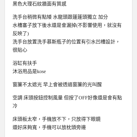
黑色大理石紋牆面有質感
洗手台稍微有點矮 水龍頭跟蓮蓬頭獨立 加分
水槽塞子放下後水還是會漏掉(不影響使用，就沒有
反映了)
洗手台放置洗手慕斯瓶子的位置有引水凹槽設計，
很貼心
浴缸有扶手
沐浴用品是kose
窗簾不太遮光 早上會被透過窗簾的光叫醒
空調 床頭按鈕控制風量 但按了OFF好像還是會有點
冷
床頭板太窄，手機放不下，只放得下眼鏡
還好床夠寬，手機可以放枕頭旁邊