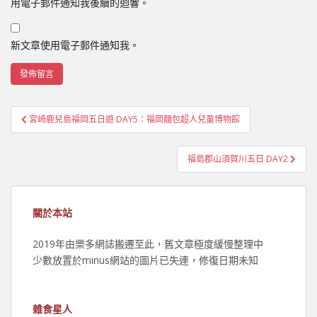
用電子郵件通知我後續的迴響。
新文章使用電子郵件通知我。
文
宮崎鹿兒島福岡五日遊 DAY5：福岡麵包超人兒童博物館
章
導
福島郡山須賀川五日 DAY2
覽
關於本站
2019年由樂多網誌搬遷至此，舊文章極度緩慢整理中
少數放置於minus網站的圖片已失連，修復日期未知
雜食星人