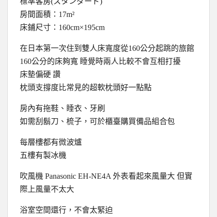
標準客房(スタンダード)
房間面積：17m²
床鋪尺寸：160cm×195cm
在日本第一次住到雙人床寬度從160公分起跳的旅館
160公分的床夠寬 睡覺時兩人比較不會互相打擾
床墊偏硬 讚
枕頭支撐度比常見的超軟枕頭好一點點
房內有拖鞋、睡衣、牙刷
如需刮鬍刀、梳子，可於櫃臺購買備品組合包
每層樓都有微波爐
五樓有製冰機
吹風機 Panasonic EH-NE4A 外表看起來風量大 但實
際上風量不太大
浴室空間還行，不會太緊迫