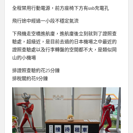
全程禁用行動電源，前方座椅下方有usb充電孔
飛行途中經過一小段不穩定氣流
下飛機走空橋進航廈，進航廈後立刻就到了證照查
驗處，超級近，是目前去過的日本機場之中最近的
證照查驗處以及行李轉盤的空間都不大，是類似岡
山的小機場
排證照查驗約花25分鐘
排稅關約花9分鐘