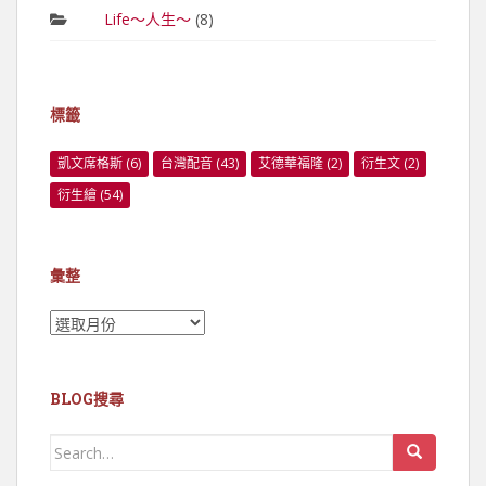
Life～人生～
(8)
標籤
凱文席格斯
(6)
台灣配音
(43)
艾德華福隆
(2)
衍生文
(2)
衍生繪
(54)
彙整
彙
整
BLOG搜尋
Search
for: