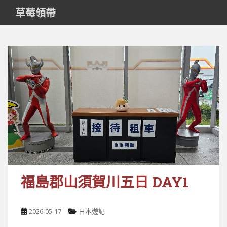
S
草莓領帶
k
i
p
t
o
m
a
i
n
c
o
n
t
e
福島郡山須賀川五日 DAY1
n
t
2026-05-17
日本遊記