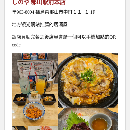
しのや 郡山駅前本店
〒963-8004 福島県郡山市中町１１−１ 1F
地方觀光網站推薦的居酒屋
跟店員點完餐之後店員會給一個可以手機加點的QR
code