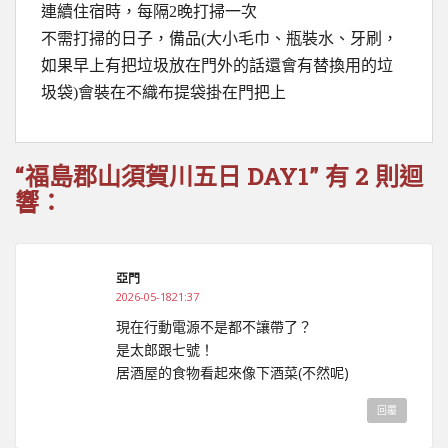
連續住宿時，每隔2晚打掃一次
不需打掃的日子，備品(大小毛巾、瓶裝水、牙刷，
如果早上有把垃圾放在門外的話還會有替換用的垃
圾袋)會裝在不織布提袋掛在門把上
“福島郡山須賀川五日 DAY1” 有 2 則迴
響：
亞門
2026-05-1821:37
現在行動電源不是都不讓帶了？
是太郎跟七號！
居酒屋的食物看起來像下酒菜(不然呢)
回覆