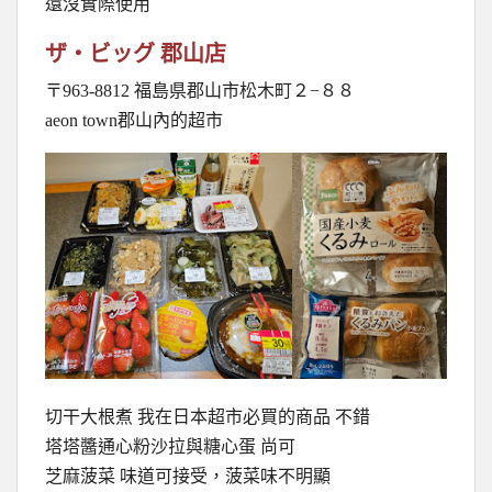
還沒實際使用
ザ・ビッグ 郡山店
〒963-8812 福島県郡山市松木町２−８８
aeon town郡山內的超市
切干大根煮 我在日本超市必買的商品 不錯
塔塔醬通心粉沙拉與糖心蛋 尚可
芝麻菠菜 味道可接受，菠菜味不明顯