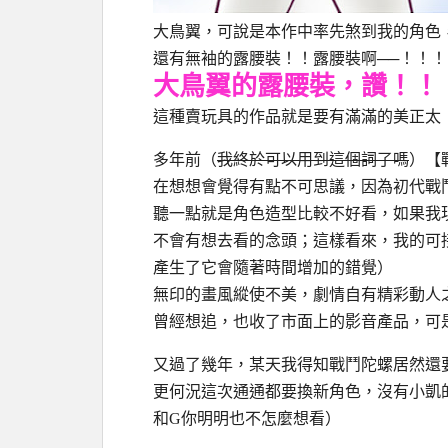
大鳥翼，可說是本作中率先煞到我的角色
還有無袖的露腰裝！！露腰裝啊
──
！！！
大鳥翼的露腰裝，讚！！
這種賣玩具的作品就是要有滿滿的美正太
多年前（
我終於可以用到這個詞了嗎
）【
在想想會覺得有點不可思議，因為初代戰
聽一點就是角色造型比較不好看，如果我
不會有想去看的念頭；這樣看來，我的可
產生了它會隨著時間增加的錯覺）
無印的畫風縱使不美，劇情自有精彩動人之
曾經想追，也收了市面上的影音產品，可
又過了幾年，某天我得知戰鬥陀螺居然還
更何況這次通通都要換新角色，沒有小凱的
和G你明明也不怎麼想看）