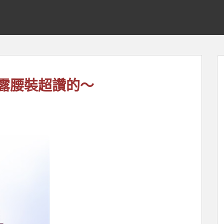
】露腰裝超讚的～