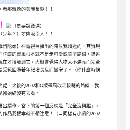
，看那飄逸的美麗長髮！！
！
（是要說幾遍）
（少年？）才夠吸引人！！
戰鬥陀螺】在電視台播出的時候我超迷的，其實現
鬥陀螺的畫風根本就不是走可愛或美型路線，講難
現在才接觸到它，大概會覺得人物太不漂亮而完全
接受範圍隨著年紀增長反而變窄了。（你什麼時候
處，之後的2002和G版畫風改走較萌的路線，我
是卻始終沒有去看。
要出續作，當下的第一個反應是「完全沒興趣」，
作品我根本就不想注意！（←同樣有小凱的2002