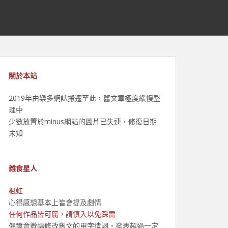
關於本站
2019年由樂多網誌搬遷至此，舊文章極度緩慢整
理中
少數放置於minus網站的圖片已失連，修復日期
未知
雜食星人
楓虹
心得感想基本上皆會提及劇情
任何作品皆可腐，請慎入以免踩雷
偶爾會微幅修改舊文的用字遣詞，發表超過一定