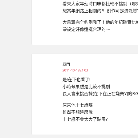
看來大家年幼時口味都比較不挑剔（哪
想當年網路上相關的BL創作可是流派豐
大鳥翼完全釣到我了！他的年紀確實比較
齡設定好像還挺合理的～
亞門
2011-10-1821:03
是!在下也看了!
小時候果然是比較不挑剔
長大會東挑西揀(在下在正在嫌棄YJ的BG
原來他十七歲囉!
雖然不想這麼說!
十七歲不會太大了點嗎?