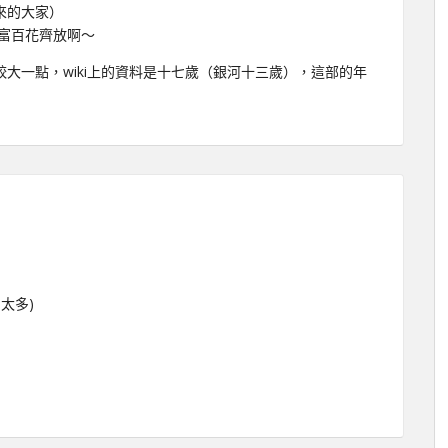
來的大家）
富百花齊放啊～
大一點，wiki上的資料是十七歲（銀河十三歲），這部的年
太多)