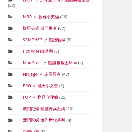
(38)
MRR ∥ 救難小英雄
(26)
機甲英雄 機鬥勇者
(67)
SRMTHFG ∥ 超級戰猴
(9)
Hot Wheels系列
(5)
Max Steel ∥ 超能量戰士Max
(4)
Ninjago ∥ 旋風忍者
(47)
PPG ∥ 飛天小女警
(6)
FOP ∥ 趣怪守護仙
(26)
戰鬥陀螺 鋼鐵奇兵系列
(10)
戰鬥陀螺 爆烈世代系列
(4)
決戰少林
(3)