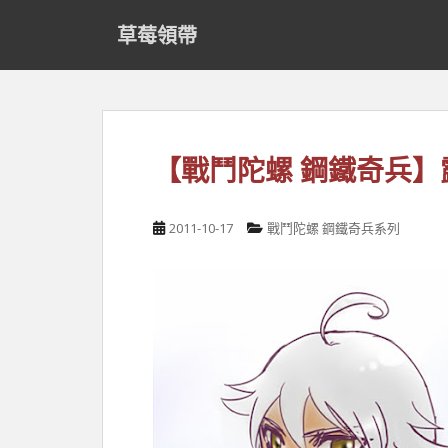
S
草莓領帶
k
i
p
t
o
m
【戰鬥陀螺 鋼鐵奇兵
a
i
n
2011-10-17
戰鬥陀螺 鋼鐵奇兵系列
c
o
n
t
e
n
t