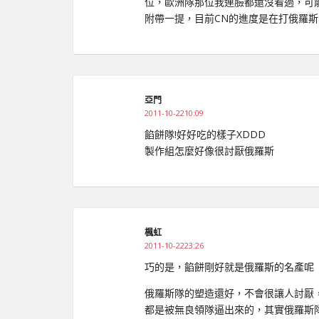
位，歐洲隊那位我連臉都還沒看過，可
附帶一提，目前CN的進度是在打俄羅
亞門
2011-10-2210:09
餡餅隊!好好吃的樣子XDDD
製作組怎麼好像很討厭俄羅斯
楓虹
2011-10-2223:26
巧的是，餡餅剛好就是俄羅斯的名產呢
俄羅斯隊的塑造還好，不會很讓人討厭
都是被無良領隊逼出來的，其實俄羅斯