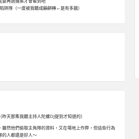
能要再過幾集才會看到吧
斯陷阱隊（一度被我聽成
餡餅隊
←是有多餓）
（昨天那集我聽主持人陀螺DJ提到才知道的）
，雖然他們偷取主角隊的資料，又在場地上作弊，但這些行為
隊的人都還是好人～