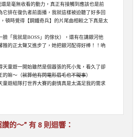
我還是毫無收看的動力，真正有接觸到應該也是前
為它排在復仇者前面播，我就這樣被迫聽了好多回
曲，頓時覺得【鋼鐵奇兵】的片尾曲相較之下真是太
臉「我就是BOSS」的傢伙），還有在講銀河他
馨雅的正太聲又進步了，她把銀河配得好棒！！吶
得天童遊一開始雖然是個囂張的死小鬼，看久了卻
正的嘛～（
就算他有閃電形眉毛也不礙事
）
天童遊組隊打世界大賽的劇情真是太滿足我的需求
的～” 有 8 則迴響：