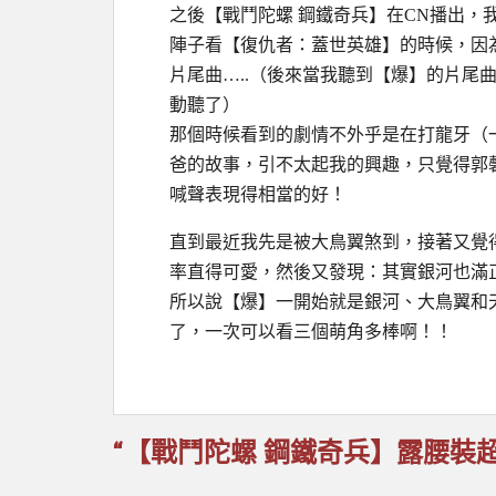
之後【戰鬥陀螺 鋼鐵奇兵】在CN播出，
陣子看【復仇者：蓋世英雄】的時候，因
片尾曲…..（後來當我聽到【爆】的片尾
動聽了）
那個時候看到的劇情不外乎是在打龍牙（一
爸的故事，引不太起我的興趣，只覺得郭
喊聲表現得相當的好！
直到最近我先是被大鳥翼煞到，接著又覺
率直得可愛，然後又發現：其實銀河也滿
所以說【爆】一開始就是銀河、大鳥翼和
了，一次可以看三個萌角多棒啊！！
“【戰鬥陀螺 鋼鐵奇兵】露腰裝超讚