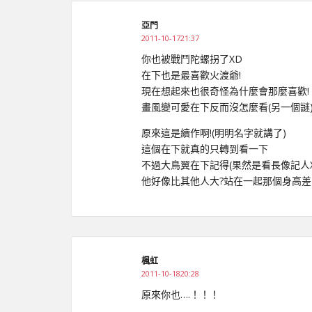
亞門
2011-10-1721:37
你也被戰鬥陀螺拐了XD
在下也是最喜歡火渡爺!
現在想起來也很奇怪為什麼會那麼喜歡!
畫風變可愛在下反而沒怎麼看(另一個謎
原來這是續作啊!(明明名字就講了)
這個在下就真的只轉到看一下
不過大鳥翼在下記得(果然是看長像記人X
他好像比其他人大?站在一起那個身高差
楓虹
2011-10-1820:28
原來你也….！！！