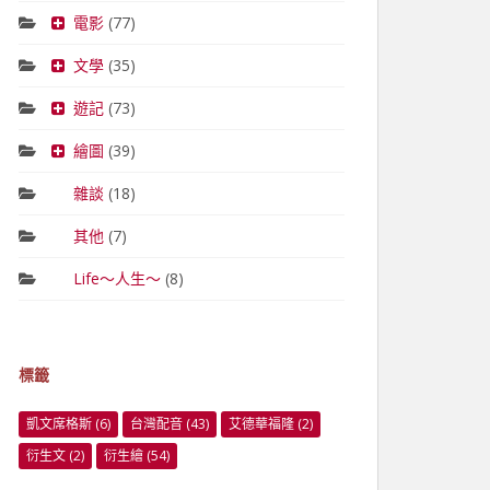
電影
(77)
文學
(35)
遊記
(73)
繪圖
(39)
雜談
(18)
其他
(7)
Life～人生～
(8)
標籤
凱文席格斯
(6)
台灣配音
(43)
艾德華福隆
(2)
衍生文
(2)
衍生繪
(54)