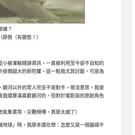
帶褲？
（舔唇（有變態！）
從小被灌輸錯誤資訊，一直被利用至今卻不自知的
外掛開超大的新陀螺，這一點我尤其討厭，可是為
，銀河以外的眾人完全不是對手，很沒意思。我是
竟我還算滿喜歡銀河的，但對於電影版的原創角色
地氣象異常、災難頻傳，真是太威了）
滅地球」時，我原本還在想：怎麼又是一個腦袋不