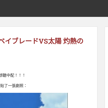
ベイブレードVS太陽 灼熱の
想聽中配！！！
人貼了一張劇照：