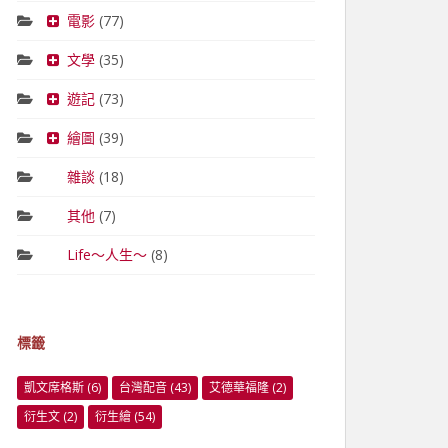
電影
(77)
文學
(35)
遊記
(73)
繪圖
(39)
雜談
(18)
其他
(7)
Life～人生～
(8)
標籤
凱文席格斯
(6)
台灣配音
(43)
艾德華福隆
(2)
衍生文
(2)
衍生繪
(54)