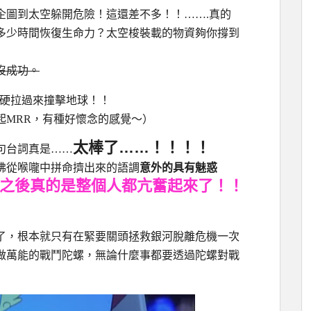
企圖到太空躲開危險！這還差不多！！…….真的
多少時間恢復生命力？太空梭裝載的物資夠你撐到
沒成功。
硬拉過來撞擊地球！！
起MRR，有種好懷念的感覺～）
太棒了……！！！！
句台詞真是……
彿從喉嚨中拼命擠出來的語調
意外的具有魅惑
之後真的是整個人都亢奮起來了！！
了，根本就只有在緊要關頭拯救銀河脫離危機一次
做萬能的戰鬥陀螺，無論什麼事都要透過陀螺對戰