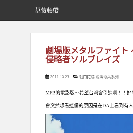
S
草莓領帶
k
i
p
t
o
m
劇場版メタルファイト 
a
侵略者ソルブレイズ
i
n
c
2011-10-23
戰鬥陀螺 鋼鐵奇兵系列
o
n
t
MFB的電影版～希望台灣會引進啊！！好
e
n
會突然想看這個的原因是在DA上看到有
t