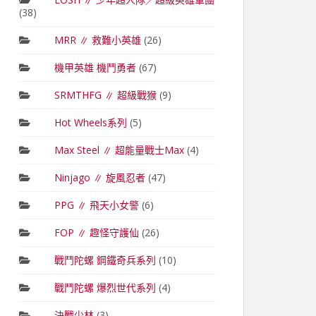
(38)
MRR ∥ 救難小英雄
(26)
機甲英雄 機鬥勇者
(67)
SRMTHFG ∥ 超級戰猴
(9)
Hot Wheels系列
(5)
Max Steel ∥ 超能量戰士Max
(4)
Ninjago ∥ 旋風忍者
(47)
PPG ∥ 飛天小女警
(6)
FOP ∥ 趣怪守護仙
(26)
戰鬥陀螺 鋼鐵奇兵系列
(10)
戰鬥陀螺 爆烈世代系列
(4)
決戰少林
(3)