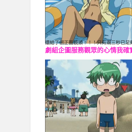
還給了個正面鏡頭！！！只有兩三秒已足
劇組企圖服務觀眾的心情我確