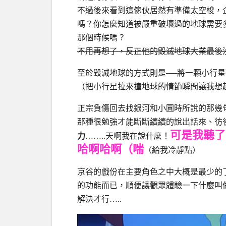
不過後來看到這傢伙居然有準備太空梭，
嗎？你怎麼知道被嚴重破壞過的地球需要
那個時候嗎？
不用再想了，反正他的毀滅地球大業最後
至於毀滅地球的方式則是
──
將一顆小行星
（把小行星拉來撞地球的情節瞬間讓我想
正宗負傷回去找銀河和小圓時所說的那幾
那種很勉強才能斷斷續續的說出話來、彷
可是我聽了
力
……..天啊我在說什麼！
哈啊哈啊（喘
（給我冷靜點）
京谷的戲份在主要角色之中大概是最少的
的功能而已，順便讓觀眾體驗一下什麼叫
解決才行…..