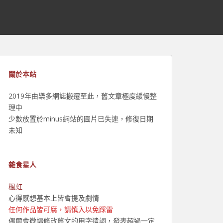
關於本站
2019年由樂多網誌搬遷至此，舊文章極度緩慢整
理中
少數放置於minus網站的圖片已失連，修復日期
未知
雜食星人
楓虹
心得感想基本上皆會提及劇情
任何作品皆可腐，請慎入以免踩雷
偶爾會微幅修改舊文的用字遣詞，發表超過一定