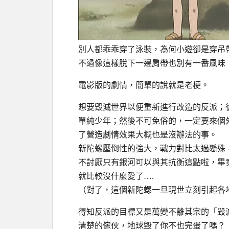
別人都乖乖穿了泳裝，為何小遊卻是穿吊
不過像這樣脫下一邊肩帶也別有一番風味
電影版的劇情，簡單的說就是老梗。
想要毀滅世界以便重新進行改造的反派；
單純少年；然後不可免俗的，一定要來個
了營造劇情效果大概也是沒辦法的事。
新陀螺壓倒性的強大，戰力對比太過懸殊
不討厭只有銀河可以與其抗衡這點啦，畢
就比較沒什麼愛了….
（對了，這個新陀螺一旦現世立刻引起各
得知反派的目標又是萬變不離其宗的「毀
清楚的傢伙，地球毀了你不也完蛋了嗎？