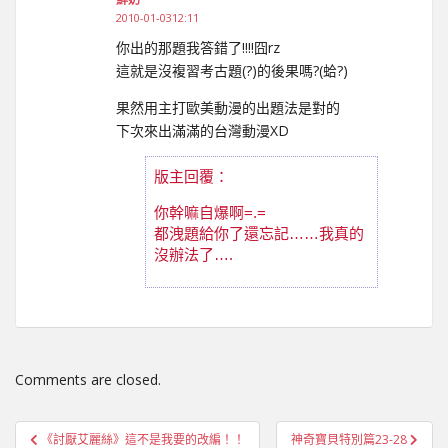
2010-01-0312:11
你出的那題我答錯了!!!!囧rz
這就是沒複習考古題(?)的後果嗎?(蛤?)
果然用主打歐美動漫的出題法是對的
下次來出滿滿的台灣動漫XD
版主回覆：
你幹嘛自爆啊=.=
都洩題給你了還忘記……我真的
沒辦法了….
Comments are closed.
文
《討厭艾麗絲》這不是我要的改編！！
神奇寶貝特別篇23-28