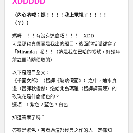
XDDDDD
（內心吶喊：媽！！！！我上電視了！！！！
（？））
媽呀！！！有沒有這麼巧！！！！XDD
可是那貨真價實是我出的題目，後面的括弧都寫了
「
Miranda
」呢！！（這是我在巴哈的帳號，好幾年
前註冊時隨便取的）
以下是題目全文：
《千面女郎》（舊譯《玻璃假面》）之中，速水真
澄（舊譯秋俊傑）送給北島瑪雅（舊譯譚寶蓮）的
玫瑰花是什麼顏色的？
選項：1.紫色 2.藍色 3.白色
知道答案了嗎？
答案是紫色，有看過這部經典之作的人一定都知