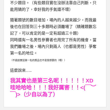
不少題目。（有些題目實在沒辦法靠自己判斷，只
能用猜的了，幸好我的手氣還不壞）
隨著題號的數目增加，場內的人越來越少，而我最
後也在回答到三十多題時必須離場了（精確題數忘
記了，可以肯定的是一定有超過三十題）
同時還有一名男性參賽者也用完了所有的機會，當
我們離場之後，場內只剩兩人（也都是男性）爭奪
第一名的地位。
（不過說實話第一名的獎品也不是我想要的（喂））
這麼說來…..
我其實也是第三名呢！！！！！XD
哇哈哈哈！！！我好厲害！！<(￣︶
￣)>（少自以為了）