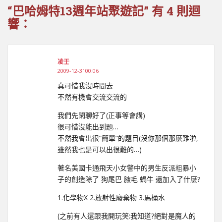
“巴哈姆特13週年站聚遊記” 有 4 則迴
響：
凌壬
2009-12-3100:06
真可惜我沒時間去
不然有機會交流交流的
我們先閑聊好了(正事等會講)
很可惜沒能出到題…
不然我會出很”簡單”的題目(沒你那個那麼難啦,
雖然我也是可以出很難的…)
著名美國卡通飛天小女警中的男生反派粗暴小
子的創造除了 狗尾巴 腋毛 蝸牛 還加入了什麼?
1.化學物X 2.放射性廢棄物 3.馬桶水
(之前有人還跟我開玩笑:我知道?絕對是魔人的