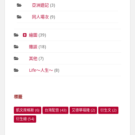
亞洲遊記
(3)
同人場次
(9)
繪圖
(39)
雜談
(18)
其他
(7)
Life～人生～
(8)
標籤
凱文席格斯
(6)
台灣配音
(43)
艾德華福隆
(2)
衍生文
(2)
衍生繪
(54)