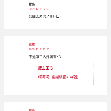
雪亮
2009-12-3122:50
盜圖太惡劣了!!!!!!=口=
雪亮
2009-12-3122:50
不過第三名好厲害XD
版主回覆：
呵呵呵~謝謝稱讚=ˇ=(毆)
鮮奶