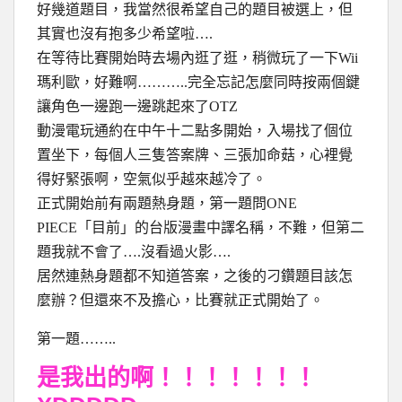
好幾道題目，我當然很希望自己的題目被選上，但
其實也沒有抱多少希望啦….
在等待比賽開始時去場內逛了逛，稍微玩了一下Wii
瑪利歐，好難啊………..完全忘記怎麼同時按兩個鍵
讓角色一邊跑一邊跳起來了OTZ
動漫電玩通約在中午十二點多開始，入場找了個位
置坐下，每個人三隻答案牌、三張加命菇，心裡覺
得好緊張啊，空氣似乎越來越冷了。
正式開始前有兩題熱身題，第一題問ONE
PIECE「目前」的台版漫畫中譯名稱，不難，但第二
題我就不會了….沒看過火影….
居然連熱身題都不知道答案，之後的刁鑽題目該怎
麼辦？但還來不及擔心，比賽就正式開始了。
第一題……..
是我出的啊！！！！！！！