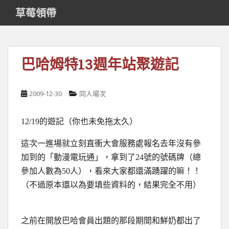
S
草莓領帶
k
i
p
t
巴哈姆特13週年站聚遊記
o
m
a
2009-12-30
同人場次
i
n
12/19的遊記（你也未免拖太久）
c
o
這次一進場就立刻直衝大會服務處報名去年沒有參
n
加到的「動漫電玩通」，拿到了24號的號碼牌（總
t
e
參加人數為50人），看來大家都還滿踴躍的嘛！！
n
（不過原本還以為要填些資料的，結果完全不用）
t
之前在開放巴哈會員出題的那段期間和鮮奶都出了