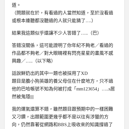
道。
（問題就在於，有看過的人當然知道，至於沒看過
或根本連聽都沒聽過的人就只能猜了….）
結果我這題似乎還讓不少人答錯了…..（巴）
答錯沒關係，這可能證明了你年紀不夠老／看過的
作品都不夠老／對大眼睛裡有閃亮星星的畫風不感
興趣／…..（以下略）
話說鮮奶出的其中一題也被採用了XD
題目是膽小狗英雄的養父母住在什麼地方，只不過
他的巴哈帳號不知為何被打成「mm123654」…..s居
然被鬼隱||||
我的運氣還算不錯，雖然題目跟預期中的一樣困難
又刁鑽，出題範圍更幾乎都不是以往有涉獵的方
向，仍然靠著從網路和BBS上吸收來的知識撐過了