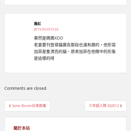
楓虹
2015-05-0313:26
果然是媽媽XDD
老姜要刊登尋貓廣告那段也滿有趣的，他形容
加菲是隻漂亮的貓，原來加菲在他眼中的形象
是這樣的呀
Comments are closed.
文
Sonic Boom台灣首播
少年超人隊 S02E12
章
導
覽
關於本站