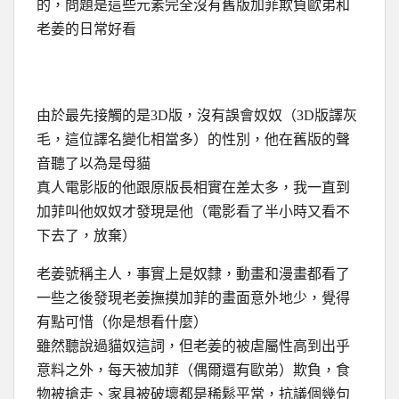
的，問題是這些元素完全沒有舊版加菲欺負歐弟和
老姜的日常好看
由於最先接觸的是3D版，沒有誤會奴奴（3D版譯灰
毛，這位譯名變化相當多）的性別，他在舊版的聲
音聽了以為是母貓
真人電影版的他跟原版長相實在差太多，我一直到
加菲叫他奴奴才發現是他（電影看了半小時又看不
下去了，放棄）
老姜號稱主人，事實上是奴隸，動畫和漫畫都看了
一些之後發現老姜撫摸加菲的畫面意外地少，覺得
有點可惜（你是想看什麼）
雖然聽說過貓奴這詞，但老姜的被虐屬性高到出乎
意料之外，每天被加菲（偶爾還有歐弟）欺負，食
物被搶走、家具被破壞都是稀鬆平常，抗議個幾句