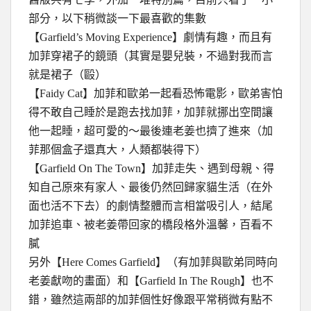
部分，以下稍微談一下最喜歡的集數
【Garfield’s Moving Experience】劇情有趣，而且有
加菲穿裙子的鏡頭（其實是嬰兒裝，不過對我而言
就是裙子（毆）
【Faidy Cat】加菲和歐弟一起看恐怖電影，歐弟害怕
得不敢自己睡於是跑去找加菲，加菲就挪出空間讓
他一起睡，超可愛的～最後連老姜也擠了進來（加
菲那個盒子還真大，人類都裝得下）
【Garfield On The Town】加菲走失、遇到母親、得
知自己原來有家人、最後仍然回歸家貓生活（在外
面也活不下去）的劇情整體而言相當吸引人，結尾
加菲追車、被老姜帶回家的橋段格外溫馨，百看不
膩
另外【Here Comes Garfield】（有加菲與歐弟同時向
老姜獻吻的畫面）和【Garfield In The Rough】也不
錯，雖然這兩部的加菲個性好像跟平常稍微有點不