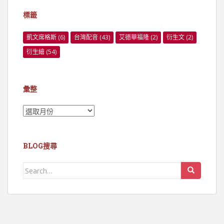
標籤
凱文席格斯
(6)
台灣配音
(43)
艾德華福隆
(2)
衍生文
(2)
衍生繪
(54)
彙整
彙
整
BLOG搜尋
Search
for: