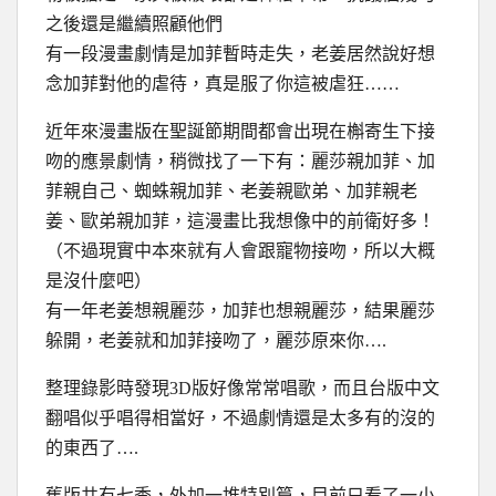
之後還是繼續照顧他們
有一段漫畫劇情是加菲暫時走失，老姜居然說好想
念加菲對他的虐待，真是服了你這被虐狂……
近年來漫畫版在聖誕節期間都會出現在槲寄生下接
吻的應景劇情，稍微找了一下有：麗莎親加菲、加
菲親自己、蜘蛛親加菲、老姜親歐弟、加菲親老
姜、歐弟親加菲，這漫畫比我想像中的前衛好多！
（不過現實中本來就有人會跟寵物接吻，所以大概
是沒什麼吧）
有一年老姜想親麗莎，加菲也想親麗莎，結果麗莎
躲開，老姜就和加菲接吻了，麗莎原來你….
整理錄影時發現3D版好像常常唱歌，而且台版中文
翻唱似乎唱得相當好，不過劇情還是太多有的沒的
的東西了….
舊版共有七季，外加一堆特別篇，目前只看了一小