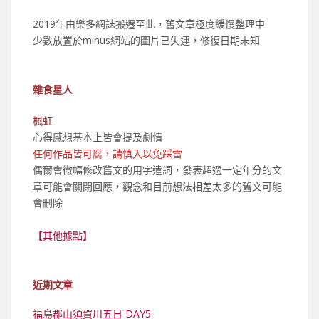
2019年由樂多網誌搬遷至此，舊文章極度緩慢整理中
少數放置於minus網站的圖片已失連，修復日期未知
雜食星人
楓虹
心得感想基本上皆會提及劇情
任何作品皆可腐，請慎入以免踩雷
偶爾會微幅修改舊文的用字遣詞，發表超過一定年分的文
章可能會關閉回應，觀念和目前想法相差太多的舊文可能
會刪除
【其他據點】
近期文章
福島郡山須賀川五日 DAY5