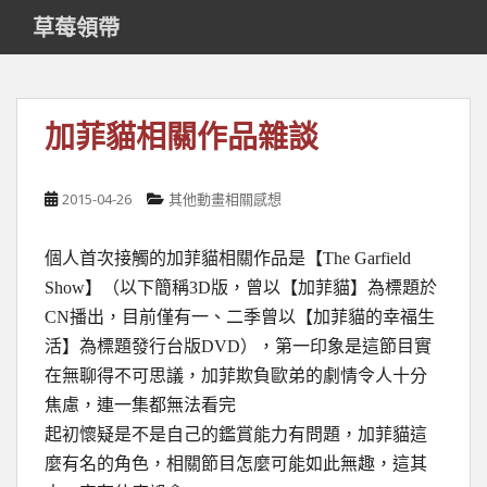
S
草莓領帶
k
i
p
t
加菲貓相關作品雜談
o
m
a
2015-04-26
其他動畫相關感想
i
n
個人首次接觸的加菲貓相關作品是【The Garfield
c
o
Show】（以下簡稱3D版，曾以【加菲貓】為標題於
n
CN播出，目前僅有一、二季曾以【加菲貓的幸福生
t
活】為標題發行台版DVD），第一印象是這節目實
e
在無聊得不可思議，加菲欺負歐弟的劇情令人十分
n
焦慮，連一集都無法看完
t
起初懷疑是不是自己的鑑賞能力有問題，加菲貓這
麼有名的角色，相關節目怎麼可能如此無趣，這其