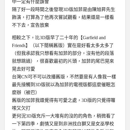
中一定有什麼誤會
隔了好一段時間之後發現3D版加菲是由陳旭昇先生
飾演，打算為了他再次嘗試觀看，結果還是一樣看
不下去，宣告放棄
相較之下，比3D版早了二十年的【Garfield and
Friends】（以下簡稱舊版）實在是好看太多太多了
（但我承認我只想看有加菲的部分，沒有他的段落
就想跳過），很喜歡最初的片頭，加菲的尾巴晃來
晃去好可愛
台灣CN可不可以改播舊版，不然要是有人像我一樣
最先接觸到3D版就以為加菲的電視版都這麼催眠怎
麼辦（被巴）
舊版的加菲我還覺得有可愛之處，3D版的只覺得囉
嗦又欠打
更何況3D版充斥一大堆有的沒的的角色，稍微看了
一下第四季，劇情又是到非洲找白獅又是女巫學校