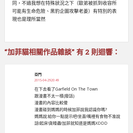
同，不過我想在特殊狀況之下（歐弟被抓到收容所
可能有生命危險、黑豹企圖攻擊老姜）有特別的表
現也是理所當然
“加菲貓相關作品雜談” 有 2 則迴響：
亞門
2015-04-2920:49
在下去看了Garfield On The Town
跟漫畫不太一樣(廢話)
漫畫的內容比較傻
漫畫碰到媽媽的時候加菲說我認識你嗎?
媽媽說:給你一點提示吧!坐直!嘴裡有食物不准說
話!起床!貪睡蟲!加菲就知道是媽媽XDDD