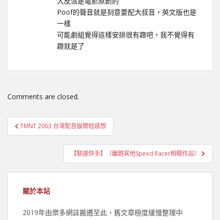
大反派是電影原創的
Poof的聲音就是刻意要配大叔音，英文版也是
一樣
可能劇組覺得這樣安排很有趣吧，我不覺得有
趣就是了
Comments are closed.
文
TMNT 2003 台灣配音版簡短感想
章
導
【駭速快手】（離題其他Speed Racer相關作品）
覽
關於本站
2019年由樂多網誌搬遷至此，舊文章極度緩慢整理中