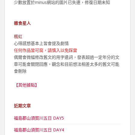
少數放置於minus網站的圖片已失連，修復日期未知
雜食星人
楓虹
心得感想基本上皆會提及劇情
任何作品皆可腐，請慎入以免踩雷
偶爾會微幅修改舊文的用字遣詞，發表超過一定年分的文
章可能會關閉回應，觀念和目前想法相差太多的舊文可能
會刪除
【其他據點】
近期文章
福島郡山須賀川五日 DAY5
福島郡山須賀川五日 DAY4