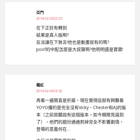
亞門
2014-02-0322:25
在下正好有轉到
結果是真人版啊?
反派讓在下無言!他也是動畫就有的嗎?
poof的中配怎麼是大叔聲啊?他明明還是寶寶!
楓虹
2014-02-0413:52
再看一遍簡直是折磨，現在覺得這部有夠難看
YOYO播的是完全沒有Vicky、Chester和AJ的版
本（之前就聽說有這個版本，如今親眼見識到
了），他們的戲份通通剪掉完全不影響劇情，
登場的意義何在…