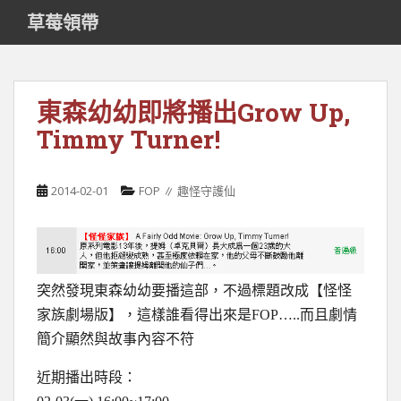
S
草莓領帶
k
i
p
t
東森幼幼即將播出Grow Up,
o
Timmy Turner!
m
a
i
2014-02-01
FOP ∥ 趣怪守護仙
n
c
o
n
t
突然發現東森幼幼要播這部，不過標題改成【怪怪
e
家族劇場版】，這樣誰看得出來是FOP…..而且劇情
n
t
簡介顯然與故事內容不符
近期播出時段：