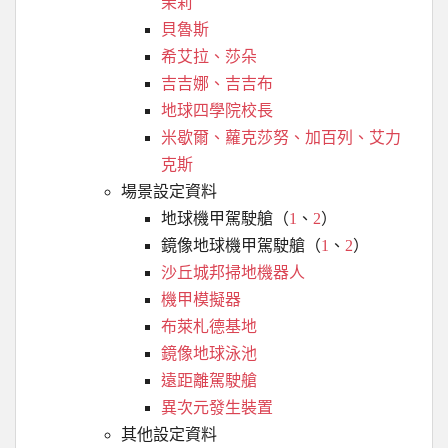
茉莉
貝魯斯
希艾拉、莎朵
吉吉娜、吉吉布
地球四學院校長
米歇爾、蘿克莎努、加百列、艾力
克斯
場景設定資料
地球機甲駕駛艙（
1
、
2
）
鏡像地球機甲駕駛艙（
1
、
2
）
沙丘城邦掃地機器人
機甲模擬器
布萊札德基地
鏡像地球泳池
遠距離駕駛艙
異次元發生裝置
其他設定資料