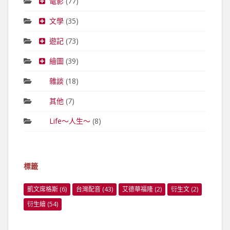
電影
(77)
文學
(35)
遊記
(73)
繪圖
(39)
雜談
(18)
其他
(7)
Life～人生～
(8)
標籤
凱文席格斯
(6)
台灣配音
(43)
艾德華福隆
(2)
衍生文
(2)
衍生繪
(54)