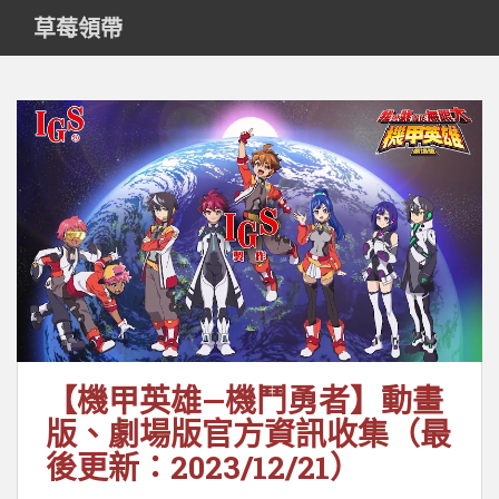
S
草莓領帶
k
i
p
t
o
m
a
i
n
c
o
n
t
e
【機甲英雄—機鬥勇者】動畫
n
t
版、劇場版官方資訊收集（最
後更新：2023/12/21）