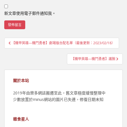
新文章使用電子郵件通知我。
文
【機甲英雄—機鬥勇者】劇場版台配名單（最後更新：2023/02/18）
章
導
【機甲英雄—機鬥勇者】護腕
覽
關於本站
2019年由樂多網誌搬遷至此，舊文章極度緩慢整理中
少數放置於minus網站的圖片已失連，修復日期未知
雜食星人