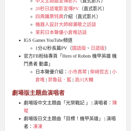
中文主題曲宣傳影片
（直式影片）
20秒日語電影宣傳PV
（直式影片）
四周購票特典
介紹（直式影片）
機器人設計大師柳瀨敬之訪談
茉莉日本聲優小倉唯訪談
IGS Games YouTube頻道
1分42秒長篇PV（
國語版
、
日語版
）
官方FB粉絲專頁「Hero of Robots 機甲英雄 機
鬥勇者 動畫」
日本聲優介紹：
小市真琴
|
柴崎哲志
|
小
倉唯
|
菲魯茲．藍
|
浪川大輔
劇場版主題曲演唱者
劇場版中文主題曲「光榮戰記 」 | 演唱者：
陳
瑽
劇場版日文主題曲「目標！機甲英雄」 | 演唱
者：
凍凍