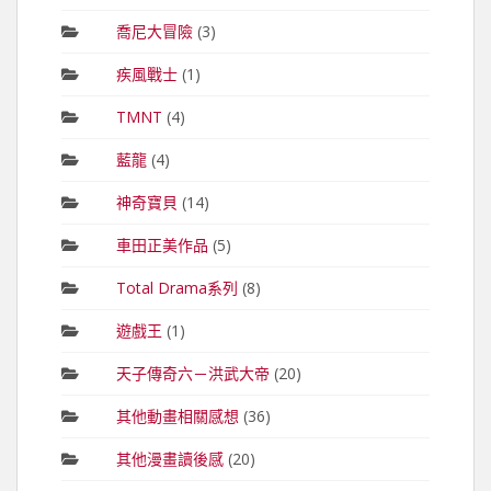
喬尼大冒險
(3)
疾風戰士
(1)
TMNT
(4)
藍龍
(4)
神奇寶貝
(14)
車田正美作品
(5)
Total Drama系列
(8)
遊戲王
(1)
天子傳奇六－洪武大帝
(20)
其他動畫相關感想
(36)
其他漫畫讀後感
(20)