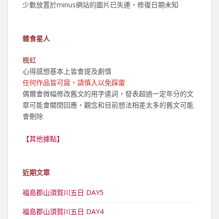
少數放置於minus網站的圖片已失連，修復日期未知
雜食星人
楓虹
心得感想基本上皆會提及劇情
任何作品皆可腐，請慎入以免踩雷
偶爾會微幅修改舊文的用字遣詞，發表超過一定年分的文
章可能會關閉回應，觀念和目前想法相差太多的舊文可能
會刪除
【其他據點】
近期文章
福島郡山須賀川五日 DAY5
福島郡山須賀川五日 DAY4