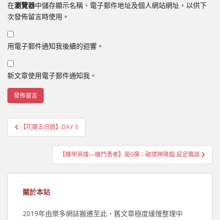
在
瀏覽器
中儲存顯示名稱、電子郵件地址及個人網站網址，以供下
次發佈留言時使用。
用電子郵件通知我後續的迴響。
新文章使用電子郵件通知我。
文
【花蓮五日遊】DAY 3
章
導
【機甲英雄—機鬥勇者】第6彈：破壞神降臨 設定雜談
覽
關於本站
2019年由樂多網誌搬遷至此，舊文章極度緩慢整理中