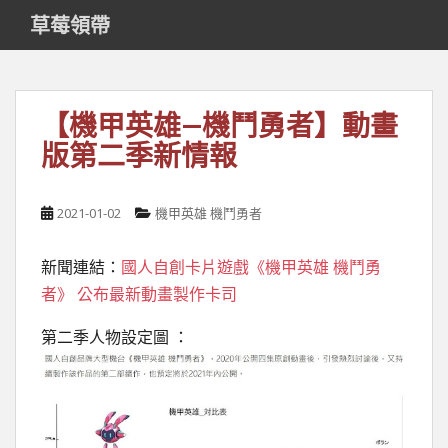
S
草莓領帶
k
i
p
t
【機甲英雄—機鬥勇者】動畫
o
版第二季新情報
m
a
i
2021-01-02
機甲英雄 機鬥勇者
n
c
o
新聞連結：
國人自創卡片遊戲《機甲英雄 機鬥勇
n
者》 公布最新動畫製作卡司
t
e
第二季人物設定圖 ：
n
t