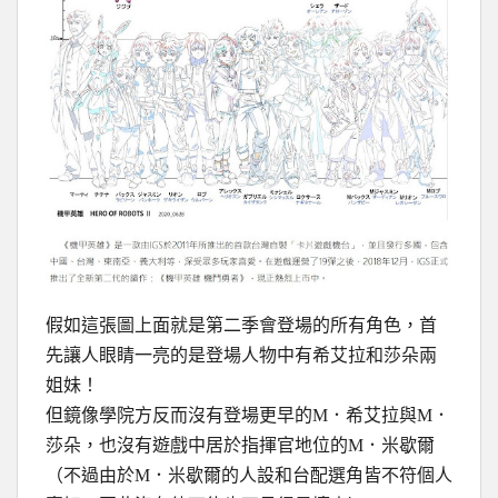
假如這張圖上面就是第二季會登場的所有角色，首
先讓人眼睛一亮的是登場人物中有希艾拉和莎朵兩
姐妹！
但鏡像學院方反而沒有登場更早的M．希艾拉與M．
莎朵，也沒有遊戲中居於指揮官地位的M．米歇爾
（不過由於M．米歇爾的人設和台配選角皆不符個人