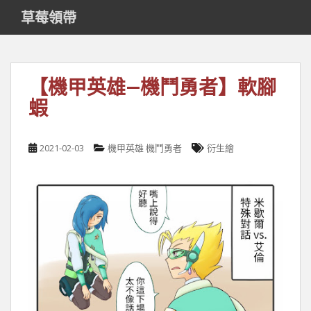
S
草莓領帶
k
i
p
t
【機甲英雄—機鬥勇者】軟腳
o
蝦
m
a
i
2021-02-03
機甲英雄 機鬥勇者
衍生繪
n
c
o
n
t
e
n
t