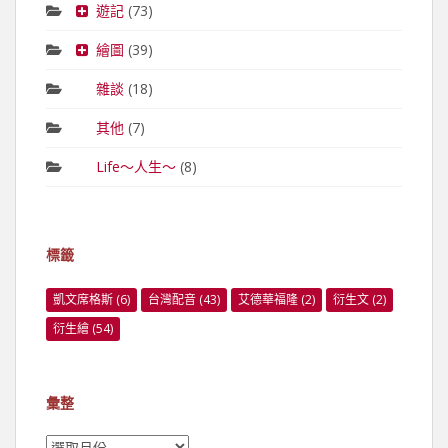
遊記
(73)
繪圖
(39)
雜談
(18)
其他
(7)
Life～人生～
(8)
標籤
凱文席格斯
(6)
台灣配音
(43)
艾德華福隆
(2)
衍生文
(2)
衍生繪
(54)
彙整
彙