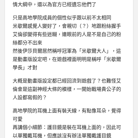
情大綱中，還以為官方已經遺忘他們了
只是高地學院成員的個性似乎跟以前不太相同
米歇爾感覺人變好了，會親切（？）地跟粉絲握手
艾倫卻變得有些迷糊，連眼前的人是不是自己的粉
絲都分不出來
然後伊莎貝爾居然稱呼冠軍為「米歇爾大人」，這
是動畫版設定吧，在遊戲裡面明明是稱呼「米歇爾
學長」才對
大概是動畫版設定都已經回流到遊戲了？也難怪艾
倫會是這副神經大條的模樣，一開始戰場貴公子的
人設都寫假的？
高地學院的耳機上面有裝天線，有點像耳朵，覺得
可愛
再講個小細節：護目鏡是裝在耳機上面的，因此可
以單獨戴耳機，但應該沒有辦法單獨戴護目鏡