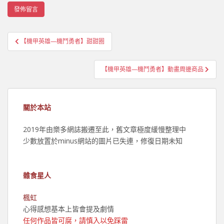
文
【機甲英雄—機鬥勇者】甜甜圈
章
導
【機甲英雄—機鬥勇者】動畫周邊商品
覽
關於本站
2019年由樂多網誌搬遷至此，舊文章極度緩慢整理中
少數放置於minus網站的圖片已失連，修復日期未知
雜食星人
楓虹
心得感想基本上皆會提及劇情
任何作品皆可腐，請慎入以免踩雷