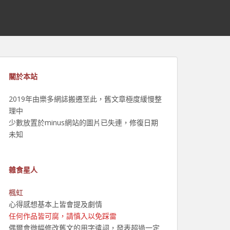
關於本站
2019年由樂多網誌搬遷至此，舊文章極度緩慢整
理中
少數放置於minus網站的圖片已失連，修復日期
未知
雜食星人
楓虹
心得感想基本上皆會提及劇情
任何作品皆可腐，請慎入以免踩雷
偶爾會微幅修改舊文的用字遣詞，發表超過一定