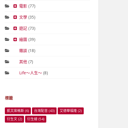
電影
(77)
文學
(35)
遊記
(73)
繪圖
(39)
雜談
(18)
其他
(7)
Life～人生～
(8)
標籤
凱文席格斯
(6)
台灣配音
(43)
艾德華福隆
(2)
衍生文
(2)
衍生繪
(54)