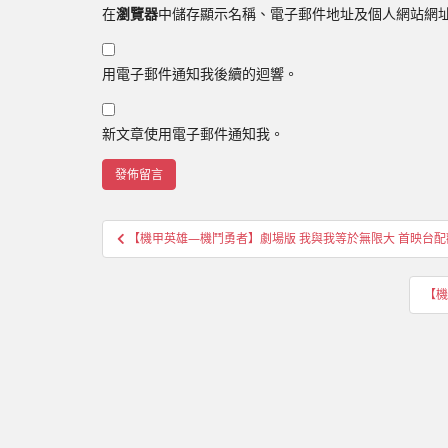
在
瀏覽器
中儲存顯示名稱、電子郵件地址及個人網站網
用電子郵件通知我後續的迴響。
新文章使用電子郵件通知我。
文
【機甲英雄—機鬥勇者】劇場版 我與我等於無限大 首映台
章
導
【機
覽