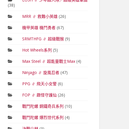
(38)
MRR ∥ 救難小英雄
(26)
機甲英雄 機鬥勇者
(67)
SRMTHFG ∥ 超級戰猴
(9)
Hot Wheels系列
(5)
Max Steel ∥ 超能量戰士Max
(4)
Ninjago ∥ 旋風忍者
(47)
PPG ∥ 飛天小女警
(6)
FOP ∥ 趣怪守護仙
(26)
戰鬥陀螺 鋼鐵奇兵系列
(10)
戰鬥陀螺 爆烈世代系列
(4)
決戰少林
(3)