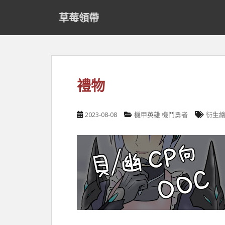
S
草莓領帶
k
i
p
t
o
m
禮物
a
i
n
2023-08-08
機甲英雄 機鬥勇者
衍生
c
o
n
t
e
n
t