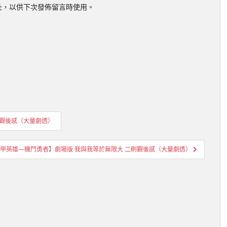
址，以供下次發佈留言時使用。
配觀後感（大量劇透）
甲英雄—機鬥勇者】劇場版 我與我等於無限大 二刷觀後感（大量劇透）