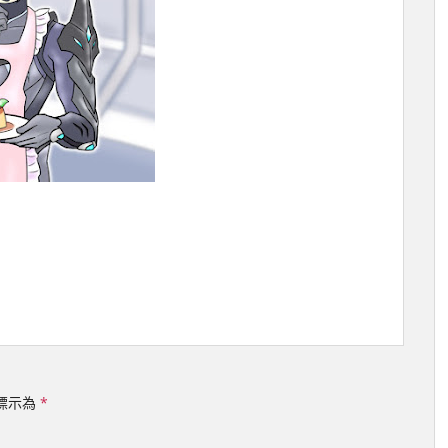
標示為
*