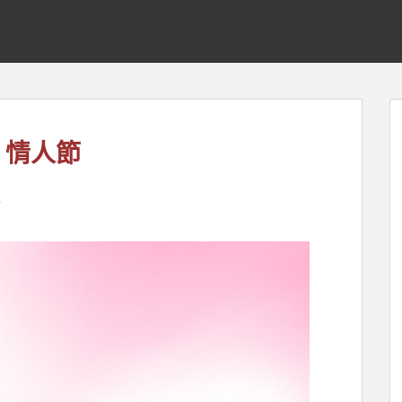
】情人節
繪