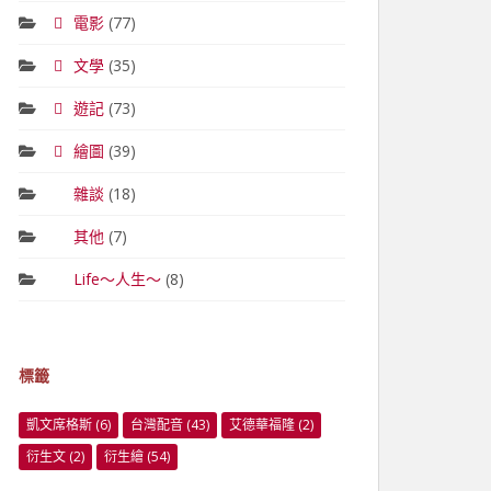
電影
(77)
文學
(35)
遊記
(73)
繪圖
(39)
雜談
(18)
其他
(7)
Life～人生～
(8)
標籤
凱文席格斯
(6)
台灣配音
(43)
艾德華福隆
(2)
衍生文
(2)
衍生繪
(54)