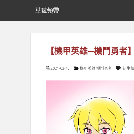
S
草莓領帶
k
i
p
t
o
m
【機甲英雄—機鬥勇者
a
i
n
2021-03-15
機甲英雄 機鬥勇者
衍生
c
o
n
t
e
n
t