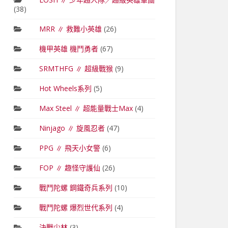
(38)
MRR ∥ 救難小英雄
(26)
機甲英雄 機鬥勇者
(67)
SRMTHFG ∥ 超級戰猴
(9)
Hot Wheels系列
(5)
Max Steel ∥ 超能量戰士Max
(4)
Ninjago ∥ 旋風忍者
(47)
PPG ∥ 飛天小女警
(6)
FOP ∥ 趣怪守護仙
(26)
戰鬥陀螺 鋼鐵奇兵系列
(10)
戰鬥陀螺 爆烈世代系列
(4)
決戰少林
(3)