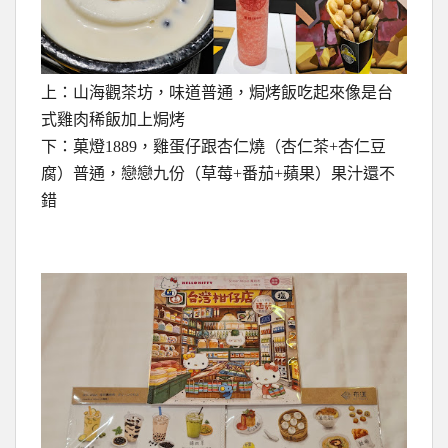
上：山海觀茶坊，味道普通，焗烤飯吃起來像是台
式雞肉稀飯加上焗烤
下：菓燈1889，雞蛋仔跟杏仁燒（杏仁茶+杏仁豆
腐）普通，戀戀九份（草莓+番茄+蘋果）果汁還不
錯