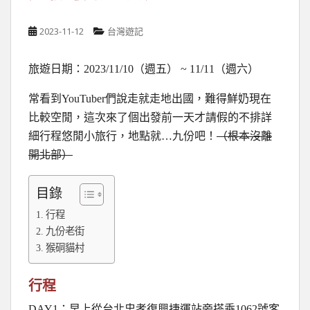
2023-11-12
台灣遊記
旅遊日期：2023/11/10（週五） ~ 11/11（週六）
常看到YouTuber們說走就走地出國，難得鮮奶現在
比較空閒，這次來了個出發前一天才請假的不排詳
細行程悠閒小旅行，地點就…九份吧！
（根本沒離
開北部）
目錄
行程
九份老街
猴硐貓村
行程
DAY1：早上從台北忠孝復興捷運站旁搭乘1062號客