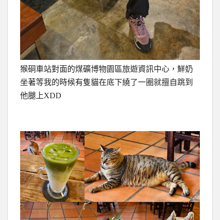
猴硐車站對面的煤礦博物園區旅遊資訊中心，鮮奶
坐著等我的時候有隻貓在底下繞了一圈就擅自跳到
他腿上XDD