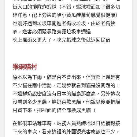
街入口的排隊炸蝦球（不錯，蝦球裡面加了很多切
碎洋蔥，配上旁邊的醃小黃瓜醃蘿蔔感覺很健康）
也剛好遇到垃圾車開進老街收垃圾，由於老街狹
窄，遊客必須緊靠路旁讓垃圾車通過
晚上風雨又更大了，吃完蝦球之後就返回民宿
猴硐貓村
原本以為下雨，貓是否不會出來，但實際上還是有
不少貓在雨中活動，走幾步就看到貓是沒問題的，
不過鮮奶說密度沒有日本的貓島那麼高，另外這次
沒看到多少黑貓，鮮奶喜歡黑貓，他說以後要把貓
村買下來，把裡面的貓全部換成黑貓（
在猴硐車站等車時，站務人員熟練地以日語播報接
下來的車次，看來這裡的外國觀光客應該也不少，