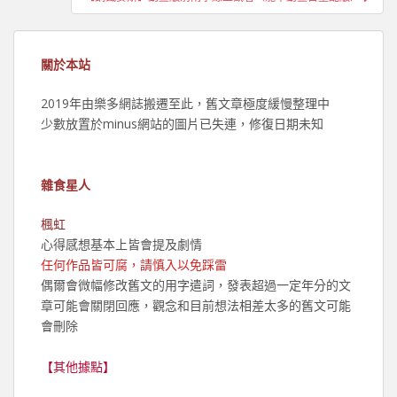
覽
關於本站
2019年由樂多網誌搬遷至此，舊文章極度緩慢整理中
少數放置於minus網站的圖片已失連，修復日期未知
雜食星人
楓虹
心得感想基本上皆會提及劇情
任何作品皆可腐，請慎入以免踩雷
偶爾會微幅修改舊文的用字遣詞，發表超過一定年分的文
章可能會關閉回應，觀念和目前想法相差太多的舊文可能
會刪除
【其他據點】