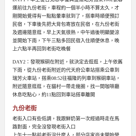
運前往九份老街，車程約一個半小時不算太久，才
剛開始覺得有一點點暈車就到了，搭車時順便預訂
民宿，下車後先把大背包寄放在民宿，在九份老街
及週邊隨意逛，早上天氣很熱，中午過後明顯變涼
並開始下雨，下午三點多回民宿入住順便休息，晚
上六點半再回到老街吃晚餐
DAY2：發現猴硐在附近，就決定去逛逛，上午依舊
下雨，從九份老街附近的代天府公車站搭乘公車到
瑞芳火車站，搭乘08:52往福隆的列車到猴硐車站，
附近隨意逛逛，在貓村一帶走幾圈，找一間咖啡廳
休息吃點心，約11點回到車站搭車離開
九份老街
老街入口有些低調，我跟鮮奶第一次經過時走在馬
路對面，完全沒發現老街入口
上午十一點前老街沒什麼人，部分店家尚未開始營