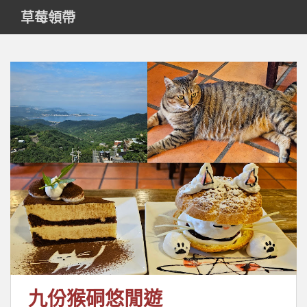
S
草莓領帶
k
i
p
t
o
m
a
i
n
c
o
n
t
e
n
t
九份猴硐悠閒遊