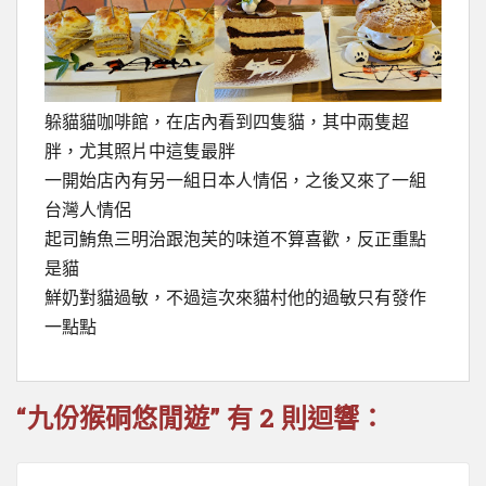
躲貓貓咖啡館，在店內看到四隻貓，其中兩隻超
胖，尤其照片中這隻最胖
一開始店內有另一組日本人情侶，之後又來了一組
台灣人情侶
起司鮪魚三明治跟泡芙的味道不算喜歡，反正重點
是貓
鮮奶對貓過敏，不過這次來貓村他的過敏只有發作
一點點
“九份猴硐悠閒遊” 有 2 則迴響：