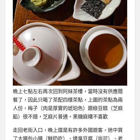
晚上七點左右再次回到阿妹茶樓，當時沒有供應簡
餐了，因此只喝了茶配四樣茶點，上圖的茶點為兩
人份，梅子（肉是厚實的琥珀色）跟綠豆糕（芝麻
餡）很不錯，芝麻片普通，黑糖麻糬不喜歡
走回老街入口，晚上還是有許多外國遊客，途中買
了大腸包小腸（鮮奶吃）、烤臭豆腐（尚可）、老