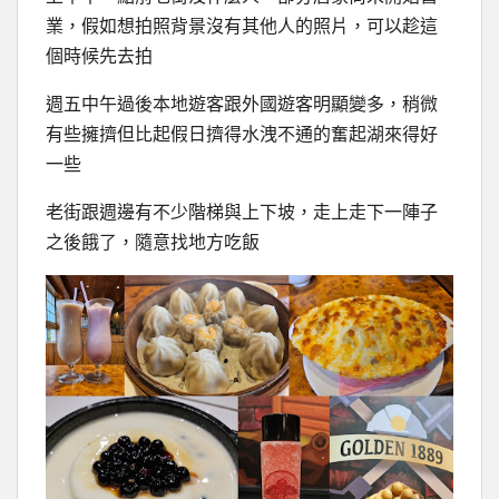
業，假如想拍照背景沒有其他人的照片，可以趁這
個時候先去拍
週五中午過後本地遊客跟外國遊客明顯變多，稍微
有些擁擠但比起假日擠得水洩不通的奮起湖來得好
一些
老街跟週邊有不少階梯與上下坡，走上走下一陣子
之後餓了，隨意找地方吃飯