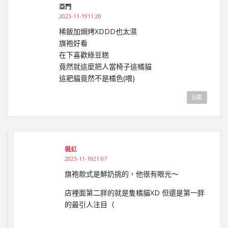
亞門
2023-11-1911:20
稀飯加焗烤XDDD也太濕
旗袍好看
在下喜歡綠豆糕
竟然就這麼把人當椅子這橘貓
這肥貓竟然不是橘色(喂)
回覆
楓虹
2023-11-1921:07
旗袍款式是鮮奶挑的，他很有眼光～
店裡面第二胖的就是隻橘貓XD 但還是第一胖
的最引人注目（