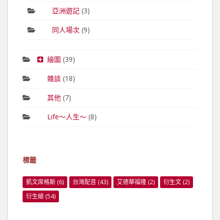
亞洲遊記
(3)
同人場次
(9)
繪圖
(39)
雜談
(18)
其他
(7)
Life～人生～
(8)
標籤
凱文席格斯
(6)
台灣配音
(43)
艾德華福隆
(2)
衍生文
(2)
衍生繪
(54)