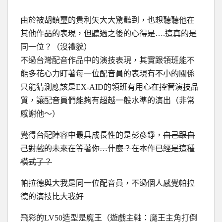
由於被胡鎮璽的貴利矢大大驚豔到，也想聽聽他在
其他作品的表現，但聽過之後的心得是….這真的是
同一位？（沒禮貌）
不過台灣配音作品中的演技表現，其實跟領班能不
能多花心力盯著每一位配音員的表現有不小的關係
只能猜測應該是EX-AID的領班有用心在控管演技品
質，讓配音員們能夠有超越一般水準的演出（非常
感謝他～）
覺得台配陣容中最具成長性的是彭彥錚，
自己跟自
己對戲的未來在等著你…什麼？在本作已經是這種
模式了？
帕拉德與大我是同一位配音員，不過個人感覺帕拉
德的演技比大我好
飛彩的LV50造型是魔王（遊戲主軸：魔王主角打倒