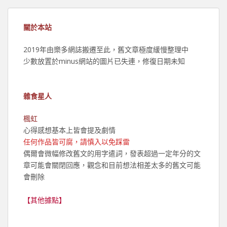
關於本站
2019年由樂多網誌搬遷至此，舊文章極度緩慢整理中
少數放置於minus網站的圖片已失連，修復日期未知
雜食星人
楓虹
心得感想基本上皆會提及劇情
任何作品皆可腐，請慎入以免踩雷
偶爾會微幅修改舊文的用字遣詞，發表超過一定年分的文
章可能會關閉回應，觀念和目前想法相差太多的舊文可能
會刪除
【其他據點】