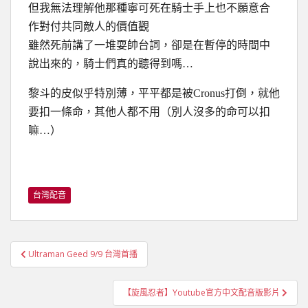
但我無法理解他那種寧可死在騎士手上也不願意合
作對付共同敵人的價值觀
雖然死前講了一堆耍帥台詞，卻是在暫停的時間中
說出來的，騎士們真的聽得到嗎…
黎斗的皮似乎特別薄，平平都是被Cronus打倒，就他
要扣一條命，其他人都不用（別人沒多的命可以扣
嘛…）
台灣配音
文
Ultraman Geed 9/9 台灣首播
章
導
【旋風忍者】Youtube官方中文配音版影片
覽