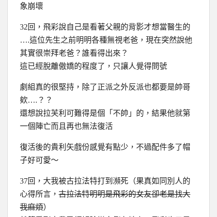
象崩壞
32回，飛彩說自己是看著父親的背影才想當醫生的
….這位先生之前明明各種無視老爸，現在突然說他
其實很崇拜老爸？誰看得出來？
這已經脫離傲嬌的程度了，只讓人覺得問號
劇組真的很堅持，除了正派之外反派也都要是帥哥
欸….？？
還想說拉芙利可難得是個「不帥」的，結果他就第
一個陣亡而且再也無法復活
復活後的貴利矢戲份感覺有點少，不過配件多了帽
子好可愛～
37回，大我被古拉法特打到瀕死（果真如同別人的
心得所言，
古拉法特明明是飛彩的女友卻老是找大
我麻煩
）