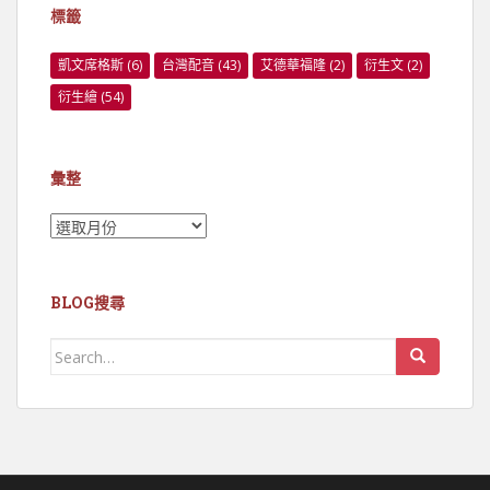
標籤
凱文席格斯
(6)
台灣配音
(43)
艾德華福隆
(2)
衍生文
(2)
衍生繪
(54)
彙整
彙
整
BLOG搜尋
Search
for: