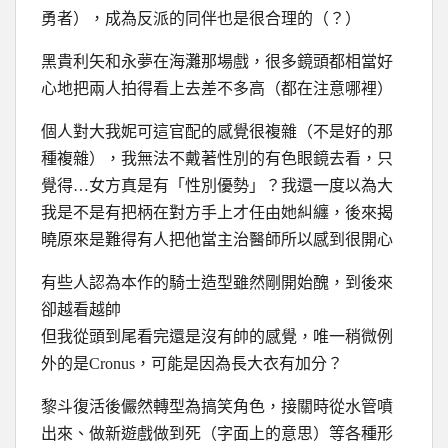
勇者），成為反派的同伴也是很合理的（？）
黑貴利矢和永夢在海灘那場戲，很多鏡頭都相當好
心地把兩人拍得看上去差不多高（都在注意哪裡）
個人對大我妮可這官配的感覺很複雜（不是好的那
種複雜），我無法不戴著性別的有色眼鏡去看，只
覺得…女方真是有「性別優勢」？我還一度以為大
我是不是有把柄在對方手上才任由她糾纏，後來揭
曉原來是難得有人把他當主治醫師所以感到很開心
有些人認為本作的騎士造型雖然剛開始醜，到後來
卻越看越帥
但我從頭到尾看完還是沒有帥的感覺，唯一稍微例
外的是Cronus，可能是因為長大衣有加分？
黎斗復活後儼然轉型為搞笑角色，接關時從水管噴
出來、做新遊戲做到死（字面上的意思）等各種形