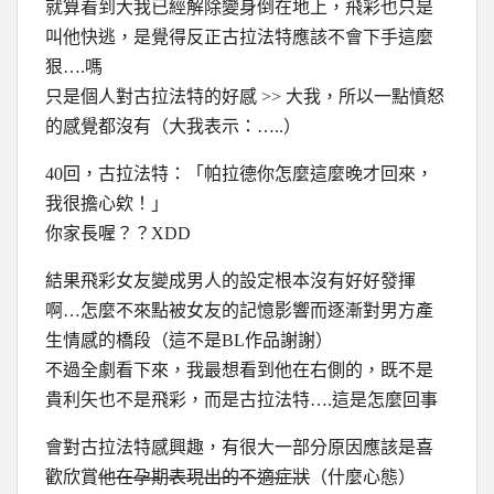
就算看到大我已經解除變身倒在地上，飛彩也只是
叫他快逃，是覺得反正古拉法特應該不會下手這麼
狠….嗎
只是個人對古拉法特的好感 >> 大我，所以一點憤怒
的感覺都沒有（大我表示：…..）
40回，古拉法特：「帕拉德你怎麼這麼晚才回來，
我很擔心欸！」
你家長喔？？XDD
結果飛彩女友變成男人的設定根本沒有好好發揮
啊…怎麼不來點被女友的記憶影響而逐漸對男方產
生情感的橋段（這不是BL作品謝謝）
不過全劇看下來，我最想看到他在右側的，既不是
貴利矢也不是飛彩，而是古拉法特….這是怎麼回事
會對古拉法特感興趣，有很大一部分原因應該是喜
歡欣賞
他在孕期表現出的不適症狀
（什麼心態）