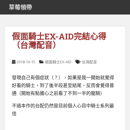
S
草莓領帶
k
i
p
t
假面騎士EX-AID完結心得
o
（台灣配音）
m
a
i
2018-10-15
假面騎士EX-AID
台灣配音
n
c
o
發現自己有個症狀（？），如果是我一開始就覺得
n
好看的騎士，到了後半段甚至結尾，反而會覺得普
t
通（開始有點擔心之前看了不到一半的龍騎）
e
n
不過本作的台配仍然是目前個人心目中騎士系列最
t
佳