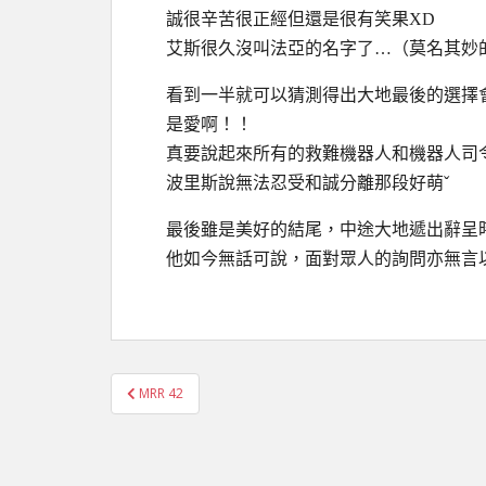
誠很辛苦很正經但還是很有笑果XD
艾斯很久沒叫法亞的名字了…（莫名其妙
看到一半就可以猜測得出大地最後的選擇
是愛啊！！
真要說起來所有的救難機器人和機器人司令都
波里斯說無法忍受和誠分離那段好萌ˇ
最後雖是美好的結尾，中途大地遞出辭呈
他如今無話可說，面對眾人的詢問亦無言
文
MRR 42
章
導
覽