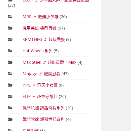
(38)
MRR ∥ 救難小英雄
(26)
機甲英雄 機鬥勇者
(67)
SRMTHFG ∥ 超級戰猴
(9)
Hot Wheels系列
(5)
Max Steel ∥ 超能量戰士Max
(4)
Ninjago ∥ 旋風忍者
(47)
PPG ∥ 飛天小女警
(6)
FOP ∥ 趣怪守護仙
(26)
戰鬥陀螺 鋼鐵奇兵系列
(10)
戰鬥陀螺 爆烈世代系列
(4)
決戰少林
(3)