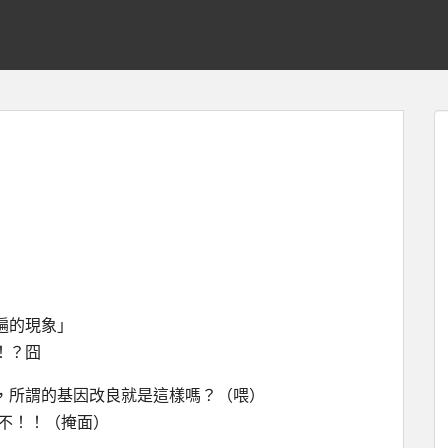
遍的現象」
！？囧
，所謂的基因改良就是這樣嗎？（喂）
喔不！！（掩面）