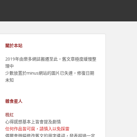
關於本站
2019年由樂多網誌搬遷至此，舊文章極度緩慢整
理中
少數放置於minus網站的圖片已失連，修復日期
未知
雜食星人
楓虹
心得感想基本上皆會提及劇情
任何作品皆可腐，請慎入以免踩雷
偶爾會微幅修改舊文的用字遣詞，發表超過一定