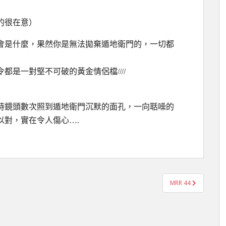
的很在意）
會是什麼，果然你是無法拋棄遁地衛門的，一切都
是一對堅不可破的黃金情侶檔////
時鏡頭數次照到遁地衛門沉默的面孔，一向聒噪的
以對，實在令人傷心….
MRR 44