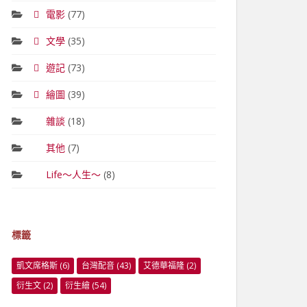
電影
(77)
文學
(35)
遊記
(73)
繪圖
(39)
雜談
(18)
其他
(7)
Life～人生～
(8)
標籤
凱文席格斯
(6)
台灣配音
(43)
艾德華福隆
(2)
衍生文
(2)
衍生繪
(54)