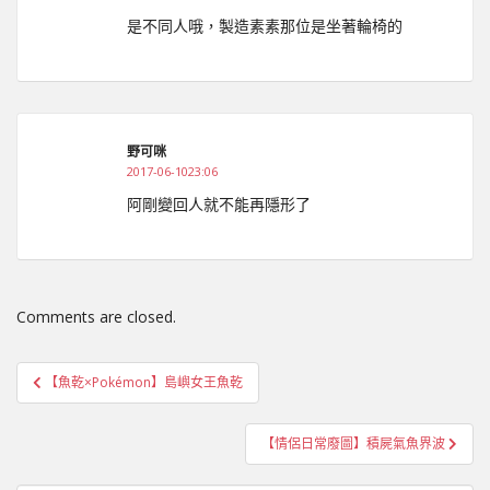
是不同人哦，製造素素那位是坐著輪椅的
野可咪
2017-06-1023:06
阿剛變回人就不能再隱形了
Comments are closed.
文
【魚乾×Pokémon】島嶼女王魚乾
章
導
【情侶日常廢圖】積屍氣魚界波
覽