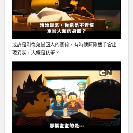
或許是剛從鬼變回人的關係，有時候阿剛雙手會出
現異狀，大概是伏筆？