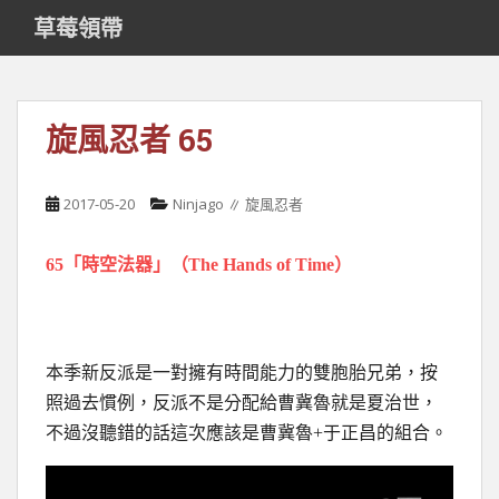
S
草莓領帶
k
i
p
t
旋風忍者 65
o
m
a
2017-05-20
Ninjago ∥ 旋風忍者
i
n
65「時空法器」（The Hands of Time）
c
o
n
t
e
本季新反派是一對擁有時間能力的雙胞胎兄弟，按
n
照過去慣例，反派不是分配給曹冀魯就是夏治世，
t
不過沒聽錯的話這次應該是曹冀魯+于正昌的組合。