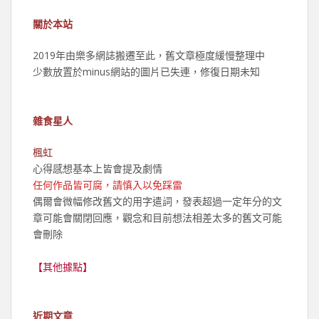
關於本站
2019年由樂多網誌搬遷至此，舊文章極度緩慢整理中
少數放置於minus網站的圖片已失連，修復日期未知
雜食星人
楓虹
心得感想基本上皆會提及劇情
任何作品皆可腐，請慎入以免踩雷
偶爾會微幅修改舊文的用字遣詞，發表超過一定年分的文
章可能會關閉回應，觀念和目前想法相差太多的舊文可能
會刪除
【其他據點】
近期文章