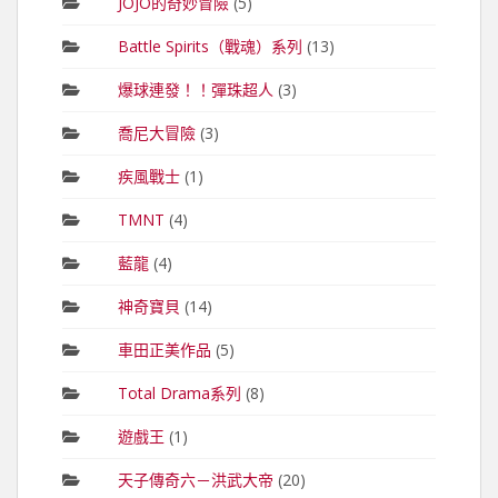
JOJO的奇妙冒險
(5)
Battle Spirits（戰魂）系列
(13)
爆球連發！！彈珠超人
(3)
喬尼大冒險
(3)
疾風戰士
(1)
TMNT
(4)
藍龍
(4)
神奇寶貝
(14)
車田正美作品
(5)
Total Drama系列
(8)
遊戲王
(1)
天子傳奇六－洪武大帝
(20)