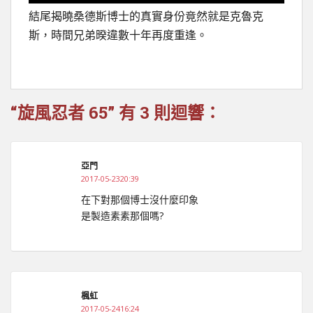
結尾揭曉桑德斯博士的真實身份竟然就是克魯克
斯，時間兄弟暌違數十年再度重逢。
“旋風忍者 65” 有 3 則迴響：
亞門
2017-05-2320:39
在下對那個博士沒什麼印象
是製造素素那個嗎?
楓虹
2017-05-2416:24