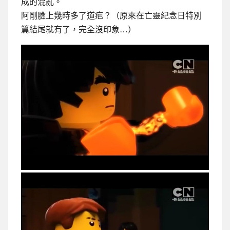
成的混亂。
阿剛臉上幾時多了道疤？（原來在亡靈紀念日特別
篇結尾就有了，完全沒印象…）