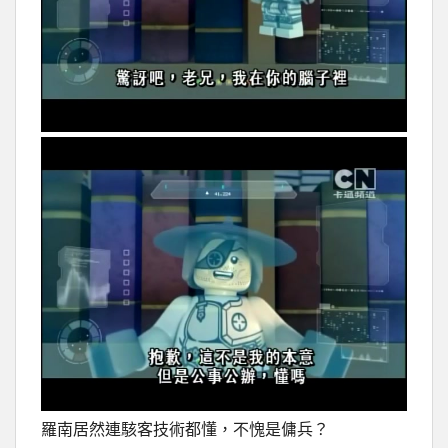
羅南居然連駭客技術都懂，不愧是傭兵？