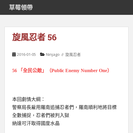
S
草莓領帶
k
i
p
t
旋風忍者 56
o
m
a
2016-01-05
Ninjago ∥ 旋風忍者
i
n
56 「全民公敵」（Public Enemy Number One）
c
o
n
t
e
本回劇情大綱：
n
警察局長雇用羅南追捕忍者們，羅南順利地將目標
t
全數捕捉，忍者們被判入獄
納達可汗取得國度水晶