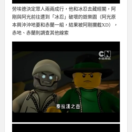
勞埃德決定眾人兩兩成行，他和冰忍去藏經閣，阿
剛與阿光前往遭到「冰忍」破壞的遊樂園（阿光原
本興沖沖地要和赤蘭一組，結果被阿剛攔截XD），
赤地、赤蘭則調查其他線索