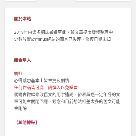
章
導
覽
關於本站
2019年由樂多網誌搬遷至此，舊文章極度緩慢整理中
少數放置於minus網站的圖片已失連，修復日期未知
雜食星人
楓虹
心得感想基本上皆會提及劇情
任何作品皆可腐，請慎入以免踩雷
偶爾會微幅修改舊文的用字遣詞，發表超過一定年分的文
章可能會關閉回應，觀念和目前想法相差太多的舊文可能
會刪除
【其他據點】