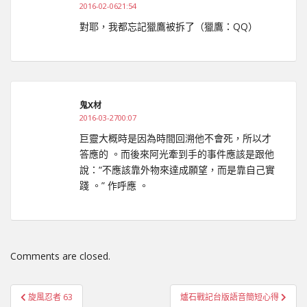
2016-02-0621:54
對耶，我都忘記獵鷹被拆了（獵鷹：QQ）
鬼X材
2016-03-2700:07
巨靈大概時是因為時間回溯他不會死，所以才
答應的 。而後來阿光牽到手的事件應該是跟他
說：“不應該靠外物來達成願望，而是靠自己實
踐 。” 作呼應 。
Comments are closed.
文
旋風忍者 63
爐石戰記台版語音簡短心得