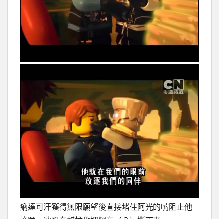
納達可汗獲得無限願望後直接堵住阿光的嘴阻止他