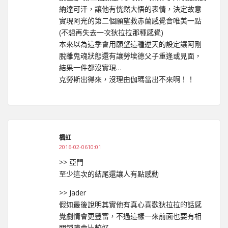
納達可汗，讓他有恍然大悟的表情，決定故意
實現阿光的第二個願望救赤蘭感覺會唯美一點
(不想再失去一次狄拉拉那種感覺)
本來以為這季會用願望這種逆天的設定讓阿剛
脫離鬼魂狀態還有讓勞埃德父子重逢或見面，
結果一件都沒實現…
克勞斯出得來，沒理由伽瑪當出不來啊！！
楓虹
2016-02-0610:01
>> 亞門
至少這次的結尾還讓人有點感動
>> Jader
假如最後說明其實他有真心喜歡狄拉拉的話感
覺劇情會更豐富，不過這樣一來前面也要有相
關鋪陳會比較好