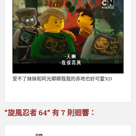
受不了妹妹和阿光卿卿我我的赤地也好可愛XD
“旋風忍者 64” 有 7 則迴響：
亞門