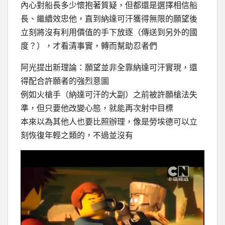
內心對船長多少懷抱著質疑，但都還是選擇相信船
長、繼續效忠他，直到納達可汗獲得無限的願望後
立刻將沒有利用價值的手下放逐（傳送到另外的國
度？），才看清事實，轉而幫助忍者們
阿光提出新理論：願望並非全靠納達可汗實現，還
得配合許願者的強烈意圖
例如火槍手（納達可汗的大副）之前被許願槍法失
準，但只要他改變心態，就能再次射中目標
本來以為其他人也要比照辦理，像是勞埃德可以立
刻恢復年輕之類的，不過並沒有