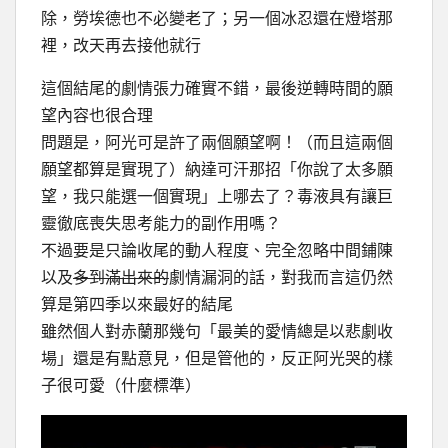
除，勞埃德也不必變老了；另一個冰忍還在燈塔那
裡，改天再去接他就行
這個結尾的劇情張力確實不錯，最後逆轉時間的願
望內容也很合理
問題是，阿光可是許了兩個願望啊！（而且這兩個
願望都算是實現了）納達可汗那招「你說了太多願
望，我只能選一個實現」上哪去了？毒液具有讓巨
靈徹底喪失思考能力的副作用嗎？
不過要是只論收尾的動人程度、完全忽略中間鋪陳
以及
多到滿出來的
劇情漏洞的話，對我而言這仍然
算是第四季以來最好的結尾
雖然個人對赤蘭那幾句「最美的愛情總是以悲劇收
場」還是有點意見，但是管他的，反正阿光哭的樣
子很可愛（什麼標準）