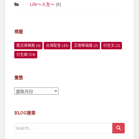
Life～人生～
(8)
標籤
凱文席格斯
(6)
台灣配音
(43)
艾德華福隆
(2)
衍生文
(2)
衍生繪
(54)
彙整
彙
整
BLOG搜尋
Search
for: