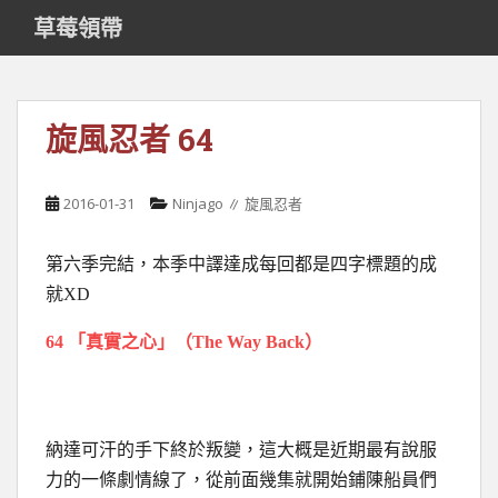
S
草莓領帶
k
i
p
t
旋風忍者 64
o
m
a
2016-01-31
Ninjago ∥ 旋風忍者
i
n
第六季完結，本季中譯達成每回都是四字標題的成
c
o
就XD
n
64 「真實之心」（The Way Back）
t
e
n
t
納達可汗的手下終於叛變，這大概是近期最有說服
力的一條劇情線了，從前面幾集就開始鋪陳船員們