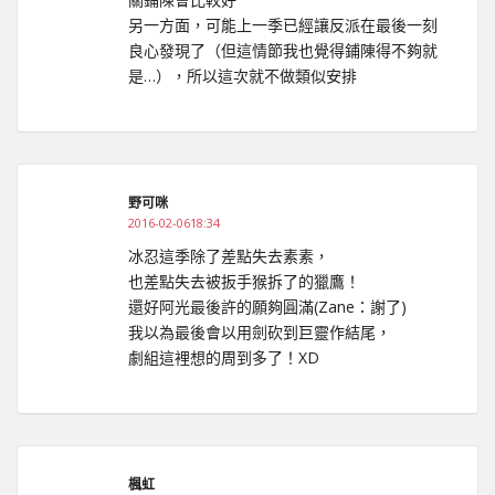
另一方面，可能上一季已經讓反派在最後一刻
良心發現了（但這情節我也覺得鋪陳得不夠就
是…），所以這次就不做類似安排
野可咪
2016-02-0618:34
冰忍這季除了差點失去素素，
也差點失去被扳手猴拆了的獵鷹！
還好阿光最後許的願夠圓滿(Zane：謝了)
我以為最後會以用劍砍到巨靈作結尾，
劇組這裡想的周到多了！XD
楓虹