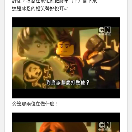
許願，冰忍在幫忙他把膠布（？）撕下來
這邊冰忍的輕笑聲好悅耳///
旁邊那兩位在做什麼！