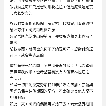
納達可汗讓狄拉拉附在赤蘭身上，雖說之前的劇情
敘述納達可汗只是想利用狄拉拉，但她感覺還是真
心喜歡對方的
忍者們負責拖延時間，讓火槍手找機會用毒鏢射中
納達可汗，阿光再趁機許願
只是當阿光要說出願望時，卻發現赤蘭身上也沾了
毒液
想救赤蘭，就再也奈何不了納達可汗；想對付納達
可汗，就會失去赤蘭
懷抱著垂死的赤蘭，阿光流著淚許願：「我希望你
願意牽我的手，也希望當初沒有人發現泰拉漢之
壺…..」
於是一切回溯至克勞斯找到泰拉漢之壺前，赤蘭與
阿光仍保有這段期間的記憶，不太確定其他人記不
記得細節
如此一來，阿光的偶像可以活下去，素素沒有被刪