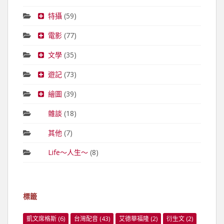
特攝
(59)
電影
(77)
文學
(35)
遊記
(73)
繪圖
(39)
雜談
(18)
其他
(7)
Life～人生～
(8)
標籤
凱文席格斯
(6)
台灣配音
(43)
艾德華福隆
(2)
衍生文
(2)