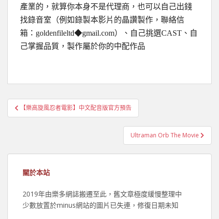
產業的，就算你本身不是代理商，也可以自己出錢
找錄音室（例如錄製本影片的晶讚製作，聯絡信
箱：goldenfileltd◆gmail.com）、自己挑選CAST、自
己掌握品質，製作屬於你的中配作品
文
【樂高旋風忍者電影】中文配音版官方預告
章
導
Ultraman Orb The Movie
覽
關於本站
2019年由樂多網誌搬遷至此，舊文章極度緩慢整理中
少數放置於minus網站的圖片已失連，修復日期未知