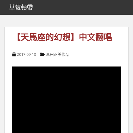
S
草莓領帶
k
i
p
t
【天馬座的幻想】中文翻唱
o
m
a
2017-09-10
車田正美作品
i
n
c
o
n
t
e
n
t