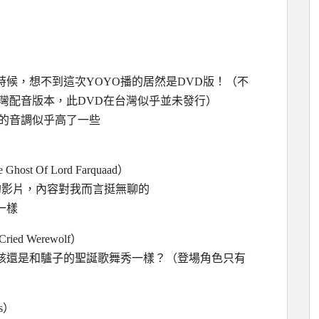
時候，想不到這次YOYO播的居然是DVD版！（不
灣配音版本，此DVD在台灣似乎並未發行）
版的音調似乎高了一些
Ghost Of Lord Farquaad）
的影片，內容對我而言挺無聊的
一樣
Cried Werewolf）
該還是和驢子的聖誕歌舞秀一樣？（登場角色只有
ss）