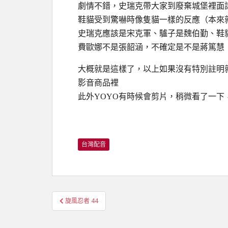
劇情不錯，史瑞克帶大家到廢棄城堡裡面
鞋貓受到驚嚇時像隻貓一樣的反應（本來
史瑞克應該是宋克軍、驢子是魏伯勤、鞋
費歐娜不是張韶涵，不確定是不是蔣篤慧
大概就是這樣了，以上如果沒有特別註明
影音商品裡
此外YOYO有時候會剪片，稍微看了一
台灣配音
文
旋風忍者 44
章
導