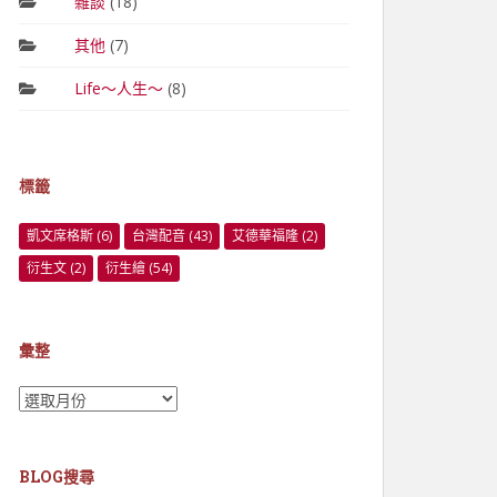
雜談
(18)
其他
(7)
Life～人生～
(8)
標籤
凱文席格斯
(6)
台灣配音
(43)
艾德華福隆
(2)
衍生文
(2)
衍生繪
(54)
彙整
彙
整
BLOG搜尋