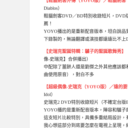
【鞋貓劍客外傳（YOYO版）／鞋貓劍客
Diablos）
鞋貓劍客DVD／BD特別收錄短片，DV
薦！
YOYO播出的是重新配音版本，坦白說
下錄製的，無論翻譯或演技都遠遠比不上
【史瑞克聖誕特輯：驢子的聖誕歌舞秀】
像-史瑞克】合併播出）
中配除了薑餅人還是劉傑之外其他應該都
曲使用原音），對白不多
【超級偶像-史瑞克（YOYO版）／遠的
Idol）
史瑞克2 DVD特別收錄短片（不確定台
YOYO播的是重新配音版本，陣容和驢子
這支短片比較特別，具備多重結局設計，
我心想這部分到底要怎麼在電視上呈現，結果是直