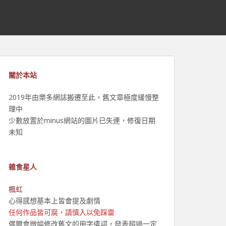
關於本站
2019年由樂多網誌搬遷至此，舊文章極度緩慢整
理中
少數放置於minus網站的圖片已失連，修復日期
未知
雜食星人
楓虹
心得感想基本上皆會提及劇情
任何作品皆可腐，請慎入以免踩雷
偶爾會微幅修改舊文的用字遣詞，發表超過一定