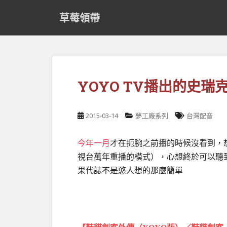
S
草莓領帶
k
i
p
t
o
m
YOYO TV播出的史瑞
a
i
n
2015-03-14
夢工廠系列
台灣配音
c
o
今年一月
才在扼腕之前播的時候沒看到，
n
t
視台萬年重播的模式），心想終於可以聽
e
果代誌不是憨人想的那麼簡單
n
t