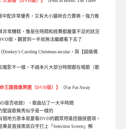
：三邪客（DVD版）】
（Puss in Boots: The Three
D版中配非常優秀，又有大小貓咪合力賣萌，強力推
品質非常糟糕，像是在時間和經費都嚴重不足的狀況
DVD版，觀賞到一半就無法繼續看下去了
（Donkey’s Caroling Christmas-tacular，與【超級偶
和電影不一樣，不過本片大部分時間都在唱歌（歌
要命王國偶像票選（DVD版）】
（Far Far Away
版BD是否收錄），歌曲佔了一大半時間
的聖誕歌舞秀似乎是一樣的
有個地方原本是要看DVD的觀眾用遙控器按選項，
接黑底白字打上「Selection Screen」解