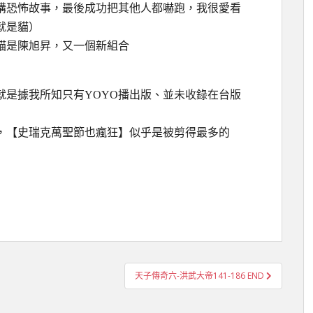
講恐怖故事，最後成功把其他人都嚇跑，我很愛看
就是貓）
貓是陳旭昇，又一個新組合
就是據我所知只有YOYO播出版、並未收錄在台版
下，【史瑞克萬聖節也瘋狂】似乎是被剪得最多的
天子傳奇六-洪武大帝141-186 END