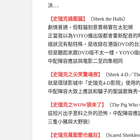
決….
【史瑞克過聖誕】
（Shrek the Halls）
劇情普通，但鞋貓刻意賣萌實在太犯規
正當我以為YOYO播出版都會重新配音的
過狀況有點特殊，是收錄在港版DVD的台
但是聽起來跟DVD版不太一樣，YOYO
中配陣容應該與電影二至四集相同
【史瑞克之尖笑驚魂夜】
（Shrek 4-D／The 
就是環球影城中「史瑞克4-D影院」使用
中配陣容大致上應該和驢子的聖誕歌舞秀
【史瑞克之WOW狼來了】
（The Pig Who 
這短片出乎意料之外的恐怖，中配陣容應
三隻小豬與大野狼）
【史瑞克萬聖節也瘋狂】
（Scared Shrekle