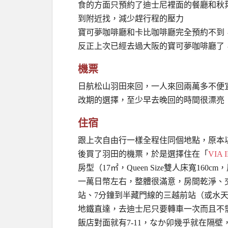
食的方面只預約了迪士尼裡面的餐廳和秋
到附近找，減少趕行程的壓力
寶可夢咖啡廳和卡比咖啡廳完全預約不到
反正上次已經去過大阪的寶可夢咖啡廳了
機票
日航松山羽田來回，一人來回兩萬多不便宜，但鮮
改期的選擇，至少早去晚回的時間很漂亮
住宿
跟上次自由行一樣全程住同個地點，原本
後買了羽田的機票，於是選擇住在「
VIA
房型（17㎡，Queen Size雙人床寬1
一萬日幣左右，整體很滿意，房間乾淨、交
站、7分鐘到半藏門線的三越前站（或水
地鐵直達，去迪士尼只要轉車一次而且不
飯店對面就有7-11，なか卯幾乎就在隔壁