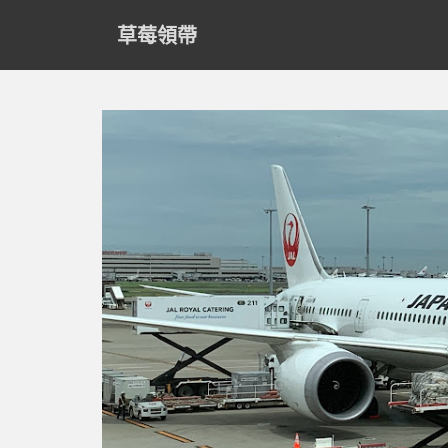
S
草莓領帶
k
i
p
t
o
m
a
i
n
c
o
n
t
e
n
t