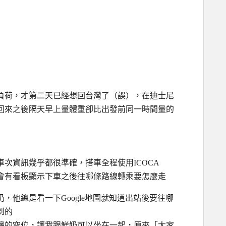
負荷，才第二天已經想回台灣了（誤），在迪士尼
回來之後隔天早上量體重卻比出發前同一時間量的
線，車次資訊幾乎都很準確，搭車全程使用ICOCA
會有看板顯示下車之後往哪條路線轉乘要怎麼走
，他總是看一下Google地圖就知道出站後要往哪
到的
邊的空位，讓我跟鮮奶可以坐在一起，原來「大家