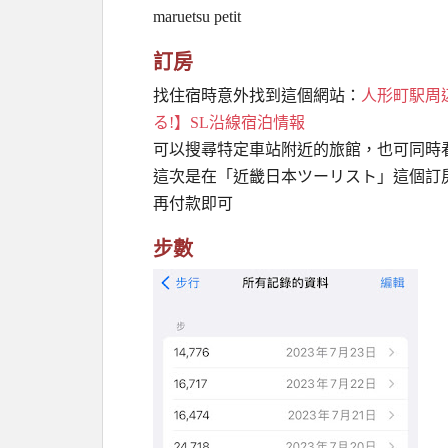
maruetsu petit
訂房
找住宿時意外找到這個網站：
人形町駅周辺
る!】SL沿線宿泊情報
可以搜尋特定車站附近的旅館，也可同時
這次是在「近畿日本ツーリスト」這個訂
再付款即可
步數