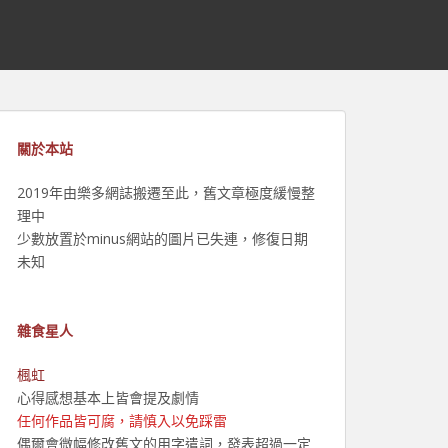
關於本站
2019年由樂多網誌搬遷至此，舊文章極度緩慢整
理中
少數放置於minus網站的圖片已失連，修復日期
未知
雜食星人
楓虹
心得感想基本上皆會提及劇情
任何作品皆可腐，請慎入以免踩雷
偶爾會微幅修改舊文的用字遣詞，發表超過一定