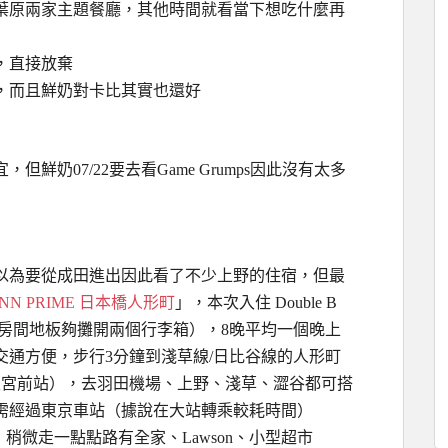
葉原兩家主題餐廳，其他時間就看當下想吃什麼再
，直接放棄
，而且鮮奶對卡比其實也還好
奶07/22要去看Game Grumps因此沒有太多
以為要從成田進出因此看了不少上野的住宿，但最
 INN PRIME 日本橋人形町
」，本次入住 Double B
60cm，房間地板夠攤開兩個行李箱），8晚平均一個晚上
通方便，步行3分鐘到淺草線/日比谷線的人形町
天宮前站），去羽田機場、上野、淺草、澀谷都可搭
需經過東京車站（據說在大站轉乘較耗時間）
，稍微走一點點路有全家、Lawson、小型超市