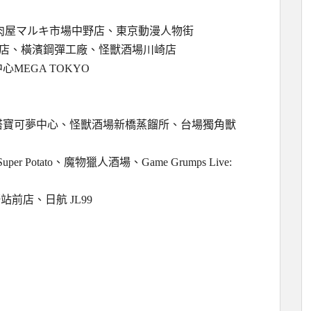
百老匯、燒肉屋マルキ市場中野店、東京動漫人物街
倉庫店、橫濱鋼彈工廠、怪獸酒場川崎店
MEGA TOKYO
塔寶可夢中心、怪獸酒場新橋蒸餾所、台場獨角獸
per Potato、魔物獵人酒場、Game Grumps Live:
t上野站前店、日航 JL99