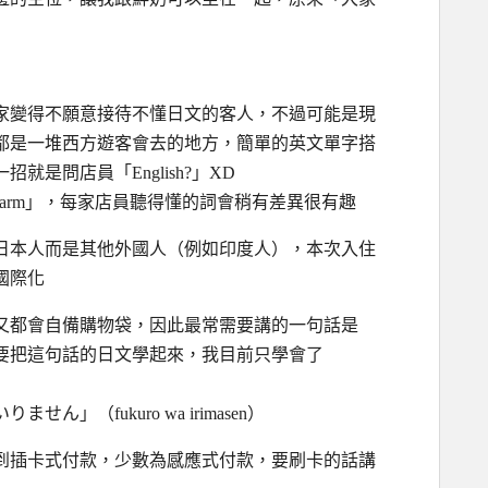
家變得不願意接待不懂日文的客人，不過可能是現
都是一堆西方遊客會去的地方，簡單的英文單字搭
是問店員「English?」XD
warm」，每家店員聽得懂的詞會稍有差異很有趣
日本人而是其他外國人（例如印度人），本次入住
國際化
又都會自備購物袋，因此最常需要講的一句話是
要把這句話的日文學起來，我目前只學會了
（fukuro wa irimasen）
到插卡式付款，少數為感應式付款，要刷卡的話講