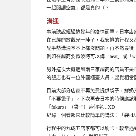
一起閱讀空氣」都是真的（？
溝通
事前聽說經過這幾年的疫情衝擊，日本店
在已經開放觀光一陣子，我安排的行程又
配手勢溝通基本上都沒問題，再不然最後一招就
例如在超商要微波時可以講「heat」或「
另外這次大概遇到兩三家超商的店員不是
的飯店也有一位外國櫃臺人員，感覺相當
目前大部分店家不再免費提供袋子，鮮奶
「不要袋子」，下次再去日本的時候應該
「fukuro」（袋子）這個字…XD
紀錄一個看起來比較簡單的講法：「袋はいりません」
行程中的九成五店家都可以刷卡，較常遇