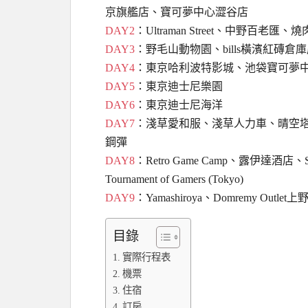
京旗艦店、寶可夢中心澀谷店
DAY2
：Ultraman Street、中野
DAY3
：野毛山動物園、bills橫濱紅磚
DAY4
：東京哈利波特影城、池袋寶可夢中心
DAY5
：東京迪士尼樂園
DAY6
：東京迪士尼海洋
DAY7
：淺草愛和服、淺草人力車、晴空
鋼彈
DAY8
：Retro Game Camp、露伊達酒店、Su
Tournament of Gamers (Tokyo)
DAY9
：Yamashiroya、Domremy Outle
目錄
實際行程表
機票
住宿
訂房