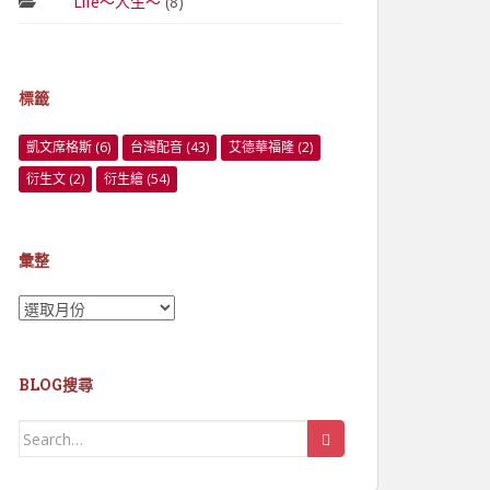
Life～人生～
(8)
標籤
凱文席格斯
(6)
台灣配音
(43)
艾德華福隆
(2)
衍生文
(2)
衍生繪
(54)
彙整
彙
整
BLOG搜尋
Search
for: