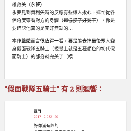
雄救美（永夢）
永夢見到貴利矢時的反應有些讓人揪心，連忙從各
個角度察看對方的身體（
還偷摸了好幾下
），像是
要確認他真的是完好無缺的…
本作整體而言很值得一看，要是能去掉最後眾人變
身假面戰隊五騎士（視覺上就是五種顏色的初代假
面騎士）的部分就完美了（喂
“假面戰隊五騎士” 有 2 則迴響：
亞門
2017-12-2521:20
好像滿有趣的