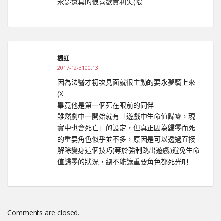
永夢還真的很喜歡貴利矢(喂
楓虹
2017-12-3100:13
因為法醫才初次見面就很主動的要永夢騎上來
(X
畢竟他是第一個死在眼前的同伴
雖然劇中一開始就有「遊戲中生命值歸零，現
實中也會死亡」的設定，但真正因為歸零而死
的重要角色似乎並不多，原因是可以透過直接
解除變身這個技巧(等於強制跳出遊戲)避免生命
值歸零的狀況，總不能讓重要角色都死光吧
Comments are closed.