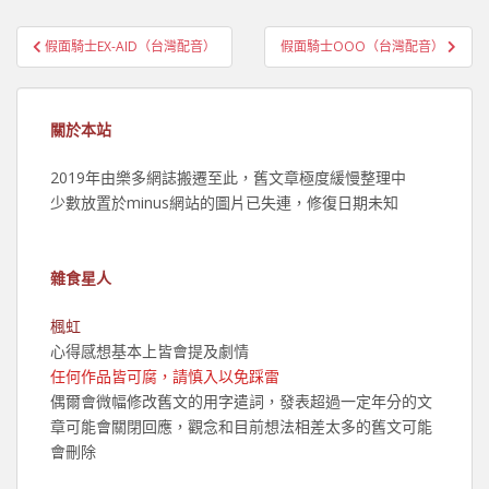
文
假面騎士EX-AID（台灣配音）
假面騎士OOO（台灣配音）
章
導
覽
關於本站
2019年由樂多網誌搬遷至此，舊文章極度緩慢整理中
少數放置於minus網站的圖片已失連，修復日期未知
雜食星人
楓虹
心得感想基本上皆會提及劇情
任何作品皆可腐，請慎入以免踩雷
偶爾會微幅修改舊文的用字遣詞，發表超過一定年分的文
章可能會關閉回應，觀念和目前想法相差太多的舊文可能
會刪除