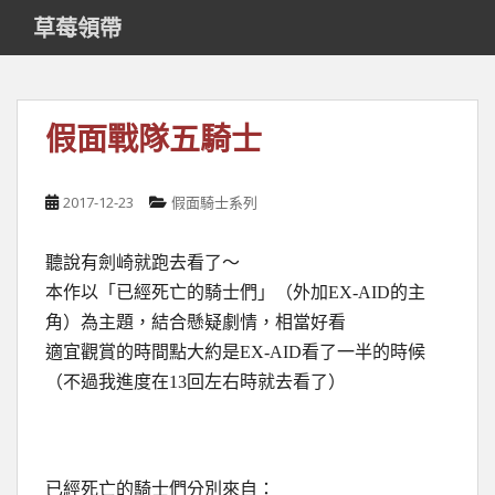
S
草莓領帶
k
i
p
t
假面戰隊五騎士
o
m
a
2017-12-23
假面騎士系列
i
n
聽說有劍崎就跑去看了～
c
o
本作以「已經死亡的騎士們」（外加EX-AID的主
n
角）為主題，結合懸疑劇情，相當好看
t
適宜觀賞的時間點大約是EX-AID看了一半的時候
e
（不過我進度在13回左右時就去看了）
n
t
已經死亡的騎士們分別來自：