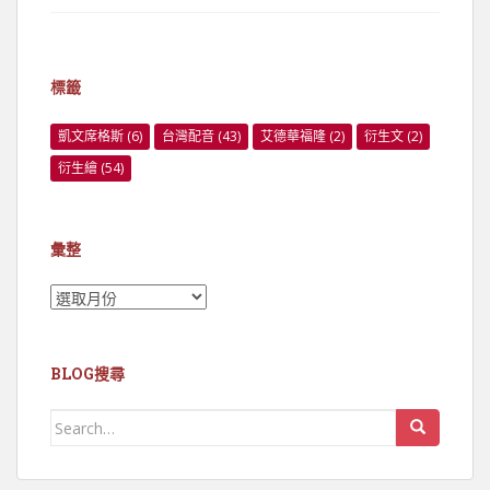
標籤
凱文席格斯
(6)
台灣配音
(43)
艾德華福隆
(2)
衍生文
(2)
衍生繪
(54)
彙整
彙
整
BLOG搜尋
Search
for: